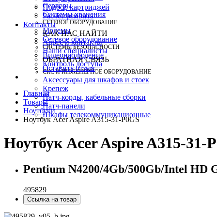
Серверы
Подбор картриджей
Системы хранения
Расчет ремонта
СЕТЕВОЕ ОБОРУДОВАНИЕ
Контакты
Модемы
КАК НАС НАЙТИ
Сетевое оборудование
Адрес и контакты
СИСТЕМЫ БЕЗОПАСНОСТИ
Наши специалисты
Видеонаблюдение
ОБРАТНАЯ СВЯЗЬ
Контроль доступа
Оставить отзыв
СКС И ИНЖЕНЕРНОЕ ОБОРУДОВАНИЕ
Аксессуары для шкафов и стоек
Крепеж
Главная
Патч-корды, кабельные сборки
Товары
Патч-панели
Ноутбуки
Шкафы телекоммуникационные
Ноутбук Acer Aspire A315-31-P0GS
Ноутбук Acer Aspire A315-31-
Pentium N4200/4Gb/500Gb/Intel HD 
495829
Ссылка на товар