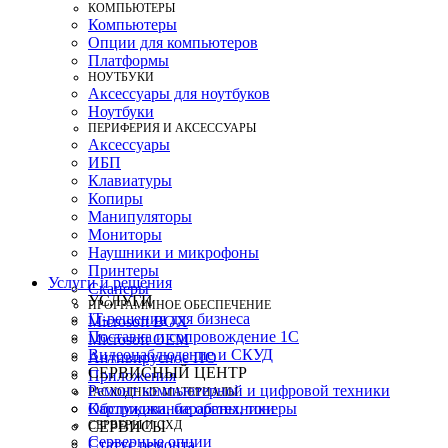
КОМПЬЮТЕРЫ
Компьютеры
Опции для компьютеров
Платформы
НОУТБУКИ
Аксессуары для ноутбуков
Ноутбуки
ПЕРИФЕРИЯ И АКСЕССУАРЫ
Аксессуары
ИБП
Клавиатуры
Копиры
Манипуляторы
Мониторы
Наушники и микрофоны
Принтеры
Услуги и решения
Сканеры
УСЛУГИ
ПРОГРАММНОЕ ОБЕСПЕЧЕНИЕ
IT-решения для бизнеса
Microsoft BOX
Поставка и сопровождение 1C
Microsoft OEM
Видеонаблюдение и СКУД
Антивирусное ПО
СЕРВИСНЫЙ ЦЕНТР
Приложения
Ремонт компьютерной и цифровой техники
РАСХОДНЫЕ МАТЕРИАЛЫ
Картриджи, барабаны, тонеры
Обслуживание оргтехники
СЕРВЕРЫ И СХД
СЕРВИСЫ
Серверные опции
Статус ремонта