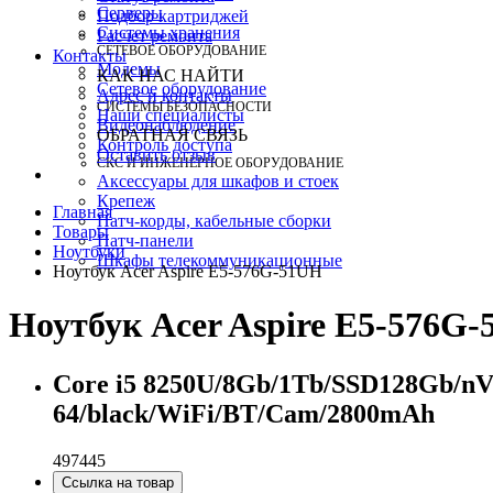
Серверы
Подбор картриджей
Системы хранения
Расчет ремонта
СЕТЕВОЕ ОБОРУДОВАНИЕ
Контакты
Модемы
КАК НАС НАЙТИ
Сетевое оборудование
Адрес и контакты
СИСТЕМЫ БЕЗОПАСНОСТИ
Наши специалисты
Видеонаблюдение
ОБРАТНАЯ СВЯЗЬ
Контроль доступа
Оставить отзыв
СКС И ИНЖЕНЕРНОЕ ОБОРУДОВАНИЕ
Аксессуары для шкафов и стоек
Крепеж
Главная
Патч-корды, кабельные сборки
Товары
Патч-панели
Ноутбуки
Шкафы телекоммуникационные
Ноутбук Acer Aspire E5-576G-51UH
Ноутбук Acer Aspire E5-576G
Core i5 8250U/8Gb/1Tb/SSD128Gb/nV
64/black/WiFi/BT/Cam/2800mAh
497445
Ссылка на товар