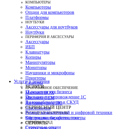
КОМПЬЮТЕРЫ
Компьютеры
Опции для компьютеров
Платформы
НОУТБУКИ
Аксессуары для ноутбуков
Ноутбуки
ПЕРИФЕРИЯ И АКСЕССУАРЫ
Аксессуары
ИБП
Клавиатуры
Копиры
Манипуляторы
Мониторы
Наушники и микрофоны
Принтеры
Услуги и решения
Сканеры
УСЛУГИ
ПРОГРАММНОЕ ОБЕСПЕЧЕНИЕ
IT-решения для бизнеса
Microsoft BOX
Поставка и сопровождение 1C
Microsoft OEM
Видеонаблюдение и СКУД
Антивирусное ПО
СЕРВИСНЫЙ ЦЕНТР
Приложения
Ремонт компьютерной и цифровой техники
РАСХОДНЫЕ МАТЕРИАЛЫ
Картриджи, барабаны, тонеры
Обслуживание оргтехники
СЕРВЕРЫ И СХД
СЕРВИСЫ
Серверные опции
Статус ремонта