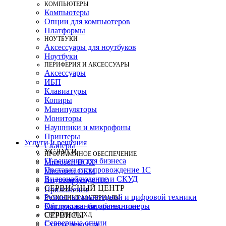
КОМПЬЮТЕРЫ
Компьютеры
Опции для компьютеров
Платформы
НОУТБУКИ
Аксессуары для ноутбуков
Ноутбуки
ПЕРИФЕРИЯ И АКСЕССУАРЫ
Аксессуары
ИБП
Клавиатуры
Копиры
Манипуляторы
Мониторы
Наушники и микрофоны
Принтеры
Услуги и решения
Сканеры
УСЛУГИ
ПРОГРАММНОЕ ОБЕСПЕЧЕНИЕ
IT-решения для бизнеса
Microsoft BOX
Поставка и сопровождение 1C
Microsoft OEM
Видеонаблюдение и СКУД
Антивирусное ПО
СЕРВИСНЫЙ ЦЕНТР
Приложения
Ремонт компьютерной и цифровой техники
РАСХОДНЫЕ МАТЕРИАЛЫ
Картриджи, барабаны, тонеры
Обслуживание оргтехники
СЕРВЕРЫ И СХД
СЕРВИСЫ
Серверные опции
Статус ремонта