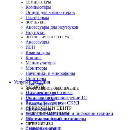
КОМПЬЮТЕРЫ
Компьютеры
Опции для компьютеров
Платформы
НОУТБУКИ
Аксессуары для ноутбуков
Ноутбуки
ПЕРИФЕРИЯ И АКСЕССУАРЫ
Аксессуары
ИБП
Клавиатуры
Копиры
Манипуляторы
Мониторы
Наушники и микрофоны
Принтеры
Услуги и решения
Сканеры
УСЛУГИ
ПРОГРАММНОЕ ОБЕСПЕЧЕНИЕ
IT-решения для бизнеса
Microsoft BOX
Поставка и сопровождение 1C
Microsoft OEM
Видеонаблюдение и СКУД
Антивирусное ПО
СЕРВИСНЫЙ ЦЕНТР
Приложения
Ремонт компьютерной и цифровой техники
РАСХОДНЫЕ МАТЕРИАЛЫ
Картриджи, барабаны, тонеры
Обслуживание оргтехники
СЕРВЕРЫ И СХД
СЕРВИСЫ
Серверные опции
Статус ремонта