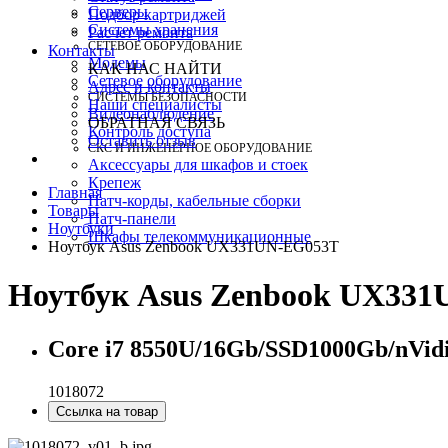
Серверы
Подбор картриджей
Системы хранения
Расчет ремонта
СЕТЕВОЕ ОБОРУДОВАНИЕ
Контакты
Модемы
КАК НАС НАЙТИ
Сетевое оборудование
Адрес и контакты
СИСТЕМЫ БЕЗОПАСНОСТИ
Наши специалисты
Видеонаблюдение
ОБРАТНАЯ СВЯЗЬ
Контроль доступа
Оставить отзыв
СКС И ИНЖЕНЕРНОЕ ОБОРУДОВАНИЕ
Аксессуары для шкафов и стоек
Крепеж
Главная
Патч-корды, кабельные сборки
Товары
Патч-панели
Ноутбуки
Шкафы телекоммуникационные
Ноутбук Asus Zenbook UX331UN-EG053T
Ноутбук Asus Zenbook UX33
Core i7 8550U/16Gb/SSD1000Gb/nVid
1018072
Ссылка на товар