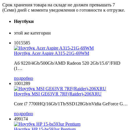
Срок хранения товара на складе не должен превышать 7
(Семи) дней с момента уведомления о готовности к отгрузке.
Ноутбуки
этой же категории
1015585
Ноутбук Acer Aspire A315-21G-69WM
A6 9220/4Gb/500Gb/AMD Radeon 520 2Gb/15.6"/FHD
(1…
подробно
1001289
Ноутбук MSI GE63VR 7RF(Raider)-206XRU
Core i7 7700HQ/16Gb/1Tb/SSD128Gb/nVidia GeForce G…
подробно
499174
Ноутбук HP 15-bs593ur Pentium