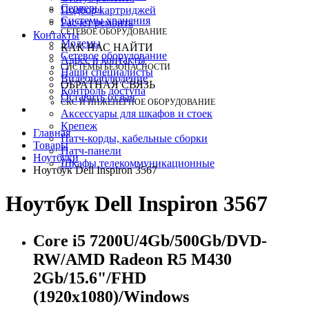
Серверы
Подбор картриджей
Системы хранения
Расчет ремонта
СЕТЕВОЕ ОБОРУДОВАНИЕ
Контакты
Модемы
КАК НАС НАЙТИ
Сетевое оборудование
Адрес и контакты
СИСТЕМЫ БЕЗОПАСНОСТИ
Наши специалисты
Видеонаблюдение
ОБРАТНАЯ СВЯЗЬ
Контроль доступа
Оставить отзыв
СКС И ИНЖЕНЕРНОЕ ОБОРУДОВАНИЕ
Аксессуары для шкафов и стоек
Крепеж
Главная
Патч-корды, кабельные сборки
Товары
Патч-панели
Ноутбуки
Шкафы телекоммуникационные
Ноутбук Dell Inspiron 3567
Ноутбук Dell Inspiron 3567
Core i5 7200U/4Gb/500Gb/DVD-
RW/AMD Radeon R5 M430
2Gb/15.6"/FHD
(1920x1080)/Windows