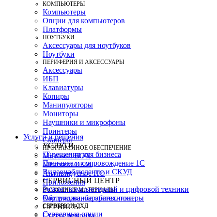
КОМПЬЮТЕРЫ
Компьютеры
Опции для компьютеров
Платформы
НОУТБУКИ
Аксессуары для ноутбуков
Ноутбуки
ПЕРИФЕРИЯ И АКСЕССУАРЫ
Аксессуары
ИБП
Клавиатуры
Копиры
Манипуляторы
Мониторы
Наушники и микрофоны
Принтеры
Услуги и решения
Сканеры
УСЛУГИ
ПРОГРАММНОЕ ОБЕСПЕЧЕНИЕ
IT-решения для бизнеса
Microsoft BOX
Поставка и сопровождение 1C
Microsoft OEM
Видеонаблюдение и СКУД
Антивирусное ПО
СЕРВИСНЫЙ ЦЕНТР
Приложения
Ремонт компьютерной и цифровой техники
РАСХОДНЫЕ МАТЕРИАЛЫ
Картриджи, барабаны, тонеры
Обслуживание оргтехники
СЕРВЕРЫ И СХД
СЕРВИСЫ
Серверные опции
Статус ремонта