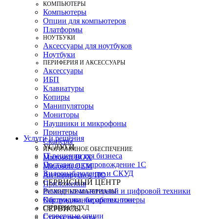
КОМПЬЮТЕРЫ
Компьютеры
Опции для компьютеров
Платформы
НОУТБУКИ
Аксессуары для ноутбуков
Ноутбуки
ПЕРИФЕРИЯ И АКСЕССУАРЫ
Аксессуары
ИБП
Клавиатуры
Копиры
Манипуляторы
Мониторы
Наушники и микрофоны
Принтеры
Услуги и решения
Сканеры
УСЛУГИ
ПРОГРАММНОЕ ОБЕСПЕЧЕНИЕ
IT-решения для бизнеса
Microsoft BOX
Поставка и сопровождение 1C
Microsoft OEM
Видеонаблюдение и СКУД
Антивирусное ПО
СЕРВИСНЫЙ ЦЕНТР
Приложения
Ремонт компьютерной и цифровой техники
РАСХОДНЫЕ МАТЕРИАЛЫ
Картриджи, барабаны, тонеры
Обслуживание оргтехники
СЕРВЕРЫ И СХД
СЕРВИСЫ
Серверные опции
Статус ремонта