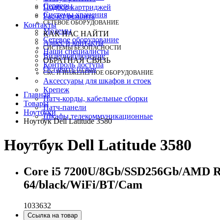
Серверы
Подбор картриджей
Системы хранения
Расчет ремонта
СЕТЕВОЕ ОБОРУДОВАНИЕ
Контакты
Модемы
КАК НАС НАЙТИ
Сетевое оборудование
Адрес и контакты
СИСТЕМЫ БЕЗОПАСНОСТИ
Наши специалисты
Видеонаблюдение
ОБРАТНАЯ СВЯЗЬ
Контроль доступа
Оставить отзыв
СКС И ИНЖЕНЕРНОЕ ОБОРУДОВАНИЕ
Аксессуары для шкафов и стоек
Крепеж
Главная
Патч-корды, кабельные сборки
Товары
Патч-панели
Ноутбуки
Шкафы телекоммуникационные
Ноутбук Dell Latitude 3580
Ноутбук Dell Latitude 3580
Core i5 7200U/8Gb/SSD256Gb/AMD R5
64/black/WiFi/BT/Cam
1033632
Ссылка на товар