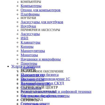
КОМПЬЮТЕРЫ
Компьютеры
Опции для компьютеров
Платформы
НОУТБУКИ
Аксессуары для ноутбуков
Ноутбуки
ПЕРИФЕРИЯ И АКСЕССУАРЫ
Аксессуары
ИБП
Клавиатуры
Копиры
Манипуляторы
Мониторы
Наушники и микрофоны
Принтеры
Услуги и решения
Сканеры
УСЛУГИ
ПРОГРАММНОЕ ОБЕСПЕЧЕНИЕ
IT-решения для бизнеса
Microsoft BOX
Поставка и сопровождение 1C
Microsoft OEM
Видеонаблюдение и СКУД
Антивирусное ПО
СЕРВИСНЫЙ ЦЕНТР
Приложения
Ремонт компьютерной и цифровой техники
РАСХОДНЫЕ МАТЕРИАЛЫ
Картриджи, барабаны, тонеры
Обслуживание оргтехники
СЕРВЕРЫ И СХД
СЕРВИСЫ
Серверные опции
Статус ремонта