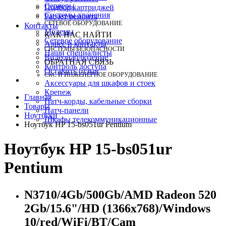
Серверы
Подбор картриджей
Системы хранения
Расчет ремонта
СЕТЕВОЕ ОБОРУДОВАНИЕ
Контакты
Модемы
КАК НАС НАЙТИ
Сетевое оборудование
Адрес и контакты
СИСТЕМЫ БЕЗОПАСНОСТИ
Наши специалисты
Видеонаблюдение
ОБРАТНАЯ СВЯЗЬ
Контроль доступа
Оставить отзыв
СКС И ИНЖЕНЕРНОЕ ОБОРУДОВАНИЕ
Аксессуары для шкафов и стоек
Крепеж
Главная
Патч-корды, кабельные сборки
Товары
Патч-панели
Ноутбуки
Шкафы телекоммуникационные
Ноутбук HP 15-bs051ur Pentium
Ноутбук HP 15-bs051ur
Pentium
N3710/4Gb/500Gb/AMD Radeon 520
2Gb/15.6"/HD (1366x768)/Windows
10/red/WiFi/BT/Cam