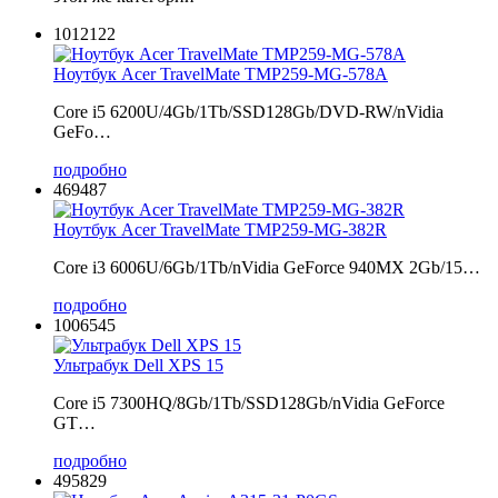
1012122
Ноутбук Acer TravelMate TMP259-MG-578A
Core i5 6200U/4Gb/1Tb/SSD128Gb/DVD-RW/nVidia
GeFo…
подробно
469487
Ноутбук Acer TravelMate TMP259-MG-382R
Core i3 6006U/6Gb/1Tb/nVidia GeForce 940MX 2Gb/15…
подробно
1006545
Ультрабук Dell XPS 15
Core i5 7300HQ/8Gb/1Tb/SSD128Gb/nVidia GeForce
GT…
подробно
495829