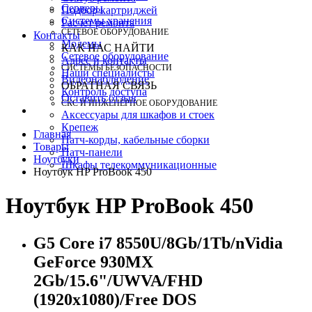
Серверы
Подбор картриджей
Системы хранения
Расчет ремонта
СЕТЕВОЕ ОБОРУДОВАНИЕ
Контакты
Модемы
КАК НАС НАЙТИ
Сетевое оборудование
Адрес и контакты
СИСТЕМЫ БЕЗОПАСНОСТИ
Наши специалисты
Видеонаблюдение
ОБРАТНАЯ СВЯЗЬ
Контроль доступа
Оставить отзыв
СКС И ИНЖЕНЕРНОЕ ОБОРУДОВАНИЕ
Аксессуары для шкафов и стоек
Крепеж
Главная
Патч-корды, кабельные сборки
Товары
Патч-панели
Ноутбуки
Шкафы телекоммуникационные
Ноутбук HP ProBook 450
Ноутбук HP ProBook 450
G5 Core i7 8550U/8Gb/1Tb/nVidia
GeForce 930MX
2Gb/15.6"/UWVA/FHD
(1920x1080)/Free DOS