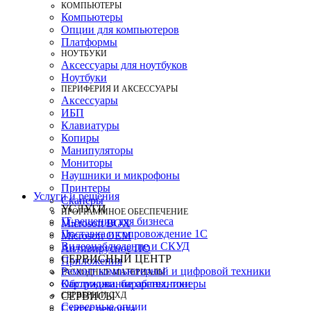
КОМПЬЮТЕРЫ
Компьютеры
Опции для компьютеров
Платформы
НОУТБУКИ
Аксессуары для ноутбуков
Ноутбуки
ПЕРИФЕРИЯ И АКСЕССУАРЫ
Аксессуары
ИБП
Клавиатуры
Копиры
Манипуляторы
Мониторы
Наушники и микрофоны
Принтеры
Услуги и решения
Сканеры
УСЛУГИ
ПРОГРАММНОЕ ОБЕСПЕЧЕНИЕ
IT-решения для бизнеса
Microsoft BOX
Поставка и сопровождение 1C
Microsoft OEM
Видеонаблюдение и СКУД
Антивирусное ПО
СЕРВИСНЫЙ ЦЕНТР
Приложения
Ремонт компьютерной и цифровой техники
РАСХОДНЫЕ МАТЕРИАЛЫ
Картриджи, барабаны, тонеры
Обслуживание оргтехники
СЕРВЕРЫ И СХД
СЕРВИСЫ
Серверные опции
Статус ремонта