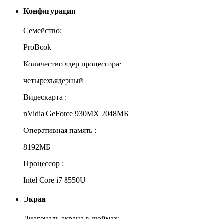
Конфигурация
Семейство:
ProBook
Количество ядер процессора:
четырехъядерный
Видеокарта :
nVidia GeForce 930MX 2048МБ
Оперативная память :
8192МБ
Процессор :
Intel Core i7 8550U
Экран
Диагональ экрана в дюймах: