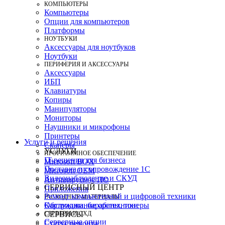
КОМПЬЮТЕРЫ
Компьютеры
Опции для компьютеров
Платформы
НОУТБУКИ
Аксессуары для ноутбуков
Ноутбуки
ПЕРИФЕРИЯ И АКСЕССУАРЫ
Аксессуары
ИБП
Клавиатуры
Копиры
Манипуляторы
Мониторы
Наушники и микрофоны
Принтеры
Услуги и решения
Сканеры
УСЛУГИ
ПРОГРАММНОЕ ОБЕСПЕЧЕНИЕ
IT-решения для бизнеса
Microsoft BOX
Поставка и сопровождение 1C
Microsoft OEM
Видеонаблюдение и СКУД
Антивирусное ПО
СЕРВИСНЫЙ ЦЕНТР
Приложения
Ремонт компьютерной и цифровой техники
РАСХОДНЫЕ МАТЕРИАЛЫ
Картриджи, барабаны, тонеры
Обслуживание оргтехники
СЕРВЕРЫ И СХД
СЕРВИСЫ
Серверные опции
Статус ремонта