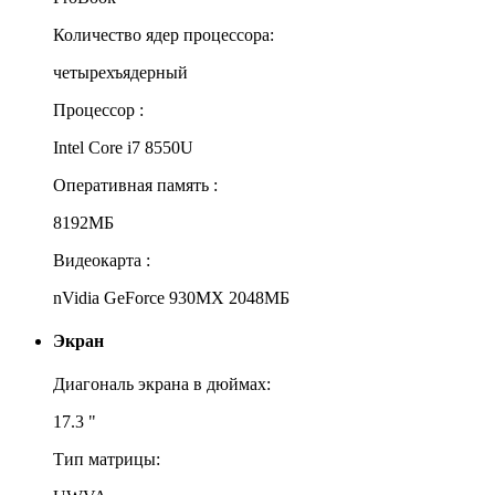
Количество ядер процессора:
четырехъядерный
Процессор :
Intel Core i7 8550U
Оперативная память :
8192МБ
Видеокарта :
nVidia GeForce 930MX 2048МБ
Экран
Диагональ экрана в дюймах:
17.3 "
Тип матрицы: