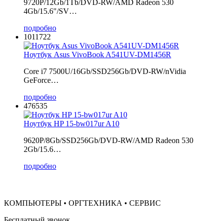
9720P/12Gb/1Tb/DVD-RW/AMD Radeon 530
4Gb/15.6"/SV…
подробно
1011722
Ноутбук Asus VivoBook A541UV-DM1456R
Core i7 7500U/16Gb/SSD256Gb/DVD-RW/nVidia
GeForce…
подробно
476535
Ноутбук HP 15-bw017ur A10
9620P/8Gb/SSD256Gb/DVD-RW/AMD Radeon 530
2Gb/15.6…
подробно
КОМПЬЮТЕРЫ • ОРГТЕХНИКА • СЕРВИС
Бесплатный звонок