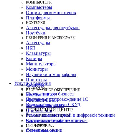
КОМПЬЮТЕРЫ
Компьютеры
Опции для компьютеров
Платформы
НОУТБУКИ
Аксессуары для ноутбуков
Ноутбуки
ПЕРИФЕРИЯ И АКСЕССУАРЫ
Аксессуары
ИБП
Клавиатуры
Копиры
Манипуляторы
Мониторы
Наушники и микрофоны
Принтеры
Услуги и решения
Сканеры
УСЛУГИ
ПРОГРАММНОЕ ОБЕСПЕЧЕНИЕ
IT-решения для бизнеса
Microsoft BOX
Поставка и сопровождение 1C
Microsoft OEM
Видеонаблюдение и СКУД
Антивирусное ПО
СЕРВИСНЫЙ ЦЕНТР
Приложения
Ремонт компьютерной и цифровой техники
РАСХОДНЫЕ МАТЕРИАЛЫ
Картриджи, барабаны, тонеры
Обслуживание оргтехники
СЕРВЕРЫ И СХД
СЕРВИСЫ
Серверные опции
Статус ремонта