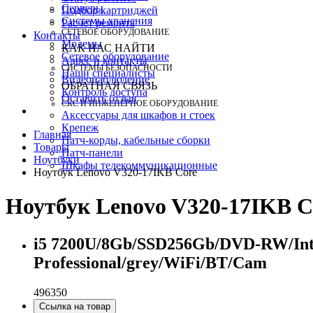
Серверы
Подбор картриджей
Системы хранения
Расчет ремонта
СЕТЕВОЕ ОБОРУДОВАНИЕ
Контакты
Модемы
КАК НАС НАЙТИ
Сетевое оборудование
Адрес и контакты
СИСТЕМЫ БЕЗОПАСНОСТИ
Наши специалисты
Видеонаблюдение
ОБРАТНАЯ СВЯЗЬ
Контроль доступа
Оставить отзыв
СКС И ИНЖЕНЕРНОЕ ОБОРУДОВАНИЕ
Аксессуары для шкафов и стоек
Крепеж
Главная
Патч-корды, кабельные сборки
Товары
Патч-панели
Ноутбуки
Шкафы телекоммуникационные
Ноутбук Lenovo V320-17IKB Core
Ноутбук Lenovo V320-17IKB C
i5 7200U/8Gb/SSD256Gb/DVD-RW/Inte
Professional/grey/WiFi/BT/Cam
496350
Ссылка на товар