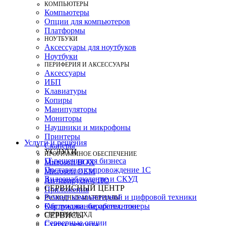
КОМПЬЮТЕРЫ
Компьютеры
Опции для компьютеров
Платформы
НОУТБУКИ
Аксессуары для ноутбуков
Ноутбуки
ПЕРИФЕРИЯ И АКСЕССУАРЫ
Аксессуары
ИБП
Клавиатуры
Копиры
Манипуляторы
Мониторы
Наушники и микрофоны
Принтеры
Услуги и решения
Сканеры
УСЛУГИ
ПРОГРАММНОЕ ОБЕСПЕЧЕНИЕ
IT-решения для бизнеса
Microsoft BOX
Поставка и сопровождение 1C
Microsoft OEM
Видеонаблюдение и СКУД
Антивирусное ПО
СЕРВИСНЫЙ ЦЕНТР
Приложения
Ремонт компьютерной и цифровой техники
РАСХОДНЫЕ МАТЕРИАЛЫ
Картриджи, барабаны, тонеры
Обслуживание оргтехники
СЕРВЕРЫ И СХД
СЕРВИСЫ
Серверные опции
Статус ремонта