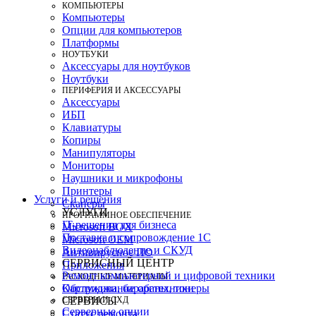
КОМПЬЮТЕРЫ
Компьютеры
Опции для компьютеров
Платформы
НОУТБУКИ
Аксессуары для ноутбуков
Ноутбуки
ПЕРИФЕРИЯ И АКСЕССУАРЫ
Аксессуары
ИБП
Клавиатуры
Копиры
Манипуляторы
Мониторы
Наушники и микрофоны
Принтеры
Услуги и решения
Сканеры
УСЛУГИ
ПРОГРАММНОЕ ОБЕСПЕЧЕНИЕ
IT-решения для бизнеса
Microsoft BOX
Поставка и сопровождение 1C
Microsoft OEM
Видеонаблюдение и СКУД
Антивирусное ПО
СЕРВИСНЫЙ ЦЕНТР
Приложения
Ремонт компьютерной и цифровой техники
РАСХОДНЫЕ МАТЕРИАЛЫ
Картриджи, барабаны, тонеры
Обслуживание оргтехники
СЕРВЕРЫ И СХД
СЕРВИСЫ
Серверные опции
Статус ремонта