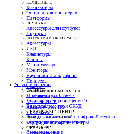
КОМПЬЮТЕРЫ
Компьютеры
Опции для компьютеров
Платформы
НОУТБУКИ
Аксессуары для ноутбуков
Ноутбуки
ПЕРИФЕРИЯ И АКСЕССУАРЫ
Аксессуары
ИБП
Клавиатуры
Копиры
Манипуляторы
Мониторы
Наушники и микрофоны
Принтеры
Услуги и решения
Сканеры
УСЛУГИ
ПРОГРАММНОЕ ОБЕСПЕЧЕНИЕ
IT-решения для бизнеса
Microsoft BOX
Поставка и сопровождение 1C
Microsoft OEM
Видеонаблюдение и СКУД
Антивирусное ПО
СЕРВИСНЫЙ ЦЕНТР
Приложения
Ремонт компьютерной и цифровой техники
РАСХОДНЫЕ МАТЕРИАЛЫ
Картриджи, барабаны, тонеры
Обслуживание оргтехники
СЕРВЕРЫ И СХД
СЕРВИСЫ
Серверные опции
Статус ремонта