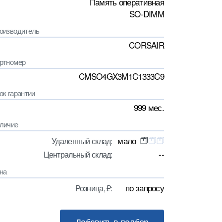
Память оперативная
SO-DIMM
оизводитель
CORSAIR
ртномер
CMSO4GX3M1C1333C9
ок гарантии
999 мес.
личие
мало
Удаленный склад:
--
Центральный склад:
на
по запросу
Розница, ₽: