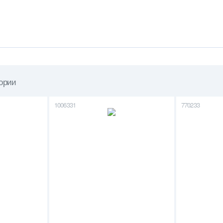
гории
1006331
770233