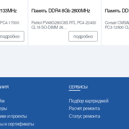
2133MHz
Память DDR4 8Gb 2800MHz
Память DD
 PC4-17000
Patriot PV48G280C8S RTL PC4-22400
Corsair CMS
CL18 SO-DIMM 26…
PC3-12800 C
подробно
подробно
АНИЯ
СЕРВИСЫ
йм
Подбор картриджей
еры
Расчет ремонта
ики и проекты
Статус ремонта
сы и сертификаты