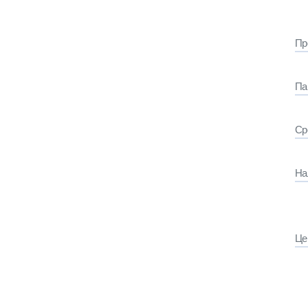
Пр
Па
Ср
На
Це