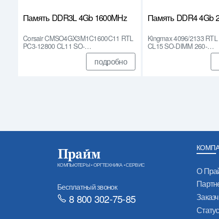
Память DDR3L 4Gb 1600MHz
Память DDR4 4Gb 
Corsair CMSO4GX3M1C1600C11 RTL
Kingmax 4096/2133 RTL
PC3-12800 CL11 SO-…
CL15 SO-DIMM 260-…
подробно
КОМП
КОМПЬЮТЕРЫ • ОРГТЕХНИКА • СЕРВИС
О Пра
Партн
Бесплатный звонок
Заказч
8 800 302-75-85
Стату