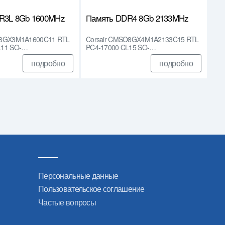
R3L 8Gb 1600MHz
Память DDR4 8Gb 2133MHz
A8GX3M1A1600C11 RTL
Corsair CMSO8GX4M1A2133C15 RTL
L11 SO-…
PC4-17000 CL15 SO-…
подробно
подробно
Персональные данные
Пользовательское соглашение
Частые вопросы