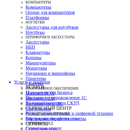
КОМПЬЮТЕРЫ
Компьютеры
Опции для компьютеров
Платформы
НОУТБУКИ
Аксессуары для ноутбуков
Ноутбуки
ПЕРИФЕРИЯ И АКСЕССУАРЫ
Аксессуары
ИБП
Клавиатуры
Копиры
Манипуляторы
Мониторы
Наушники и микрофоны
Принтеры
Услуги и решения
Сканеры
УСЛУГИ
ПРОГРАММНОЕ ОБЕСПЕЧЕНИЕ
IT-решения для бизнеса
Microsoft BOX
Поставка и сопровождение 1C
Microsoft OEM
Видеонаблюдение и СКУД
Антивирусное ПО
СЕРВИСНЫЙ ЦЕНТР
Приложения
Ремонт компьютерной и цифровой техники
РАСХОДНЫЕ МАТЕРИАЛЫ
Картриджи, барабаны, тонеры
Обслуживание оргтехники
СЕРВЕРЫ И СХД
СЕРВИСЫ
Серверные опции
Статус ремонта