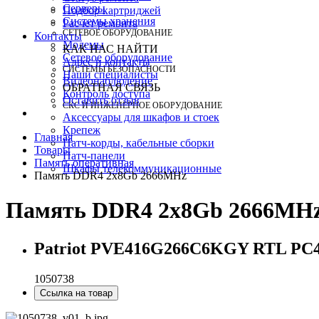
Серверы
Подбор картриджей
Системы хранения
Расчет ремонта
СЕТЕВОЕ ОБОРУДОВАНИЕ
Контакты
Модемы
КАК НАС НАЙТИ
Сетевое оборудование
Адрес и контакты
СИСТЕМЫ БЕЗОПАСНОСТИ
Наши специалисты
Видеонаблюдение
ОБРАТНАЯ СВЯЗЬ
Контроль доступа
Оставить отзыв
СКС И ИНЖЕНЕРНОЕ ОБОРУДОВАНИЕ
Аксессуары для шкафов и стоек
Крепеж
Главная
Патч-корды, кабельные сборки
Товары
Патч-панели
Память оперативная
Шкафы телекоммуникационные
Память DDR4 2x8Gb 2666MHz
Память DDR4 2x8Gb 2666MH
Patriot PVE416G266C6KGY RTL PC4-
1050738
Ссылка на товар