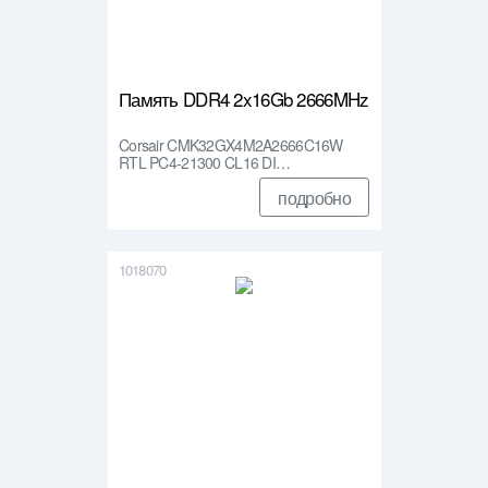
Память DDR4 2x16Gb 2666MHz
Corsair CMK32GX4M2A2666C16W
RTL PC4-21300 CL16 DI…
подробно
1018070