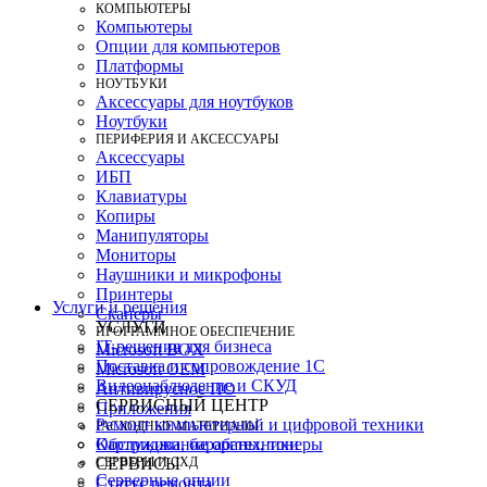
КОМПЬЮТЕРЫ
Компьютеры
Опции для компьютеров
Платформы
НОУТБУКИ
Аксессуары для ноутбуков
Ноутбуки
ПЕРИФЕРИЯ И АКСЕССУАРЫ
Аксессуары
ИБП
Клавиатуры
Копиры
Манипуляторы
Мониторы
Наушники и микрофоны
Принтеры
Услуги и решения
Сканеры
УСЛУГИ
ПРОГРАММНОЕ ОБЕСПЕЧЕНИЕ
IT-решения для бизнеса
Microsoft BOX
Поставка и сопровождение 1C
Microsoft OEM
Видеонаблюдение и СКУД
Антивирусное ПО
СЕРВИСНЫЙ ЦЕНТР
Приложения
Ремонт компьютерной и цифровой техники
РАСХОДНЫЕ МАТЕРИАЛЫ
Картриджи, барабаны, тонеры
Обслуживание оргтехники
СЕРВЕРЫ И СХД
СЕРВИСЫ
Серверные опции
Статус ремонта