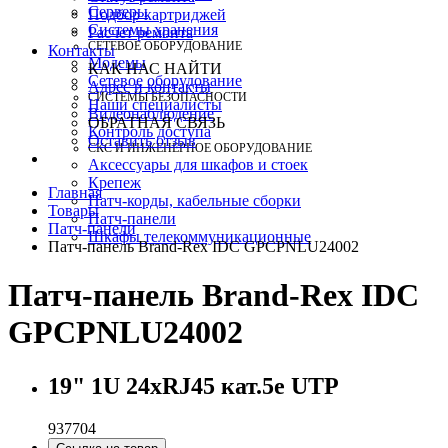
Серверы
Подбор картриджей
Системы хранения
Расчет ремонта
СЕТЕВОЕ ОБОРУДОВАНИЕ
Контакты
Модемы
КАК НАС НАЙТИ
Сетевое оборудование
Адрес и контакты
СИСТЕМЫ БЕЗОПАСНОСТИ
Наши специалисты
Видеонаблюдение
ОБРАТНАЯ СВЯЗЬ
Контроль доступа
Оставить отзыв
СКС И ИНЖЕНЕРНОЕ ОБОРУДОВАНИЕ
Аксессуары для шкафов и стоек
Крепеж
Главная
Патч-корды, кабельные сборки
Товары
Патч-панели
Патч-панели
Шкафы телекоммуникационные
Патч-панель Brand-Rex IDC GPCPNLU24002
Патч-панель Brand-Rex IDC
GPCPNLU24002
19" 1U 24xRJ45 кат.5e UTP
937704