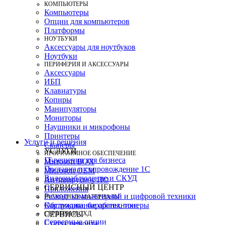
КОМПЬЮТЕРЫ
Компьютеры
Опции для компьютеров
Платформы
НОУТБУКИ
Аксессуары для ноутбуков
Ноутбуки
ПЕРИФЕРИЯ И АКСЕССУАРЫ
Аксессуары
ИБП
Клавиатуры
Копиры
Манипуляторы
Мониторы
Наушники и микрофоны
Принтеры
Услуги и решения
Сканеры
УСЛУГИ
ПРОГРАММНОЕ ОБЕСПЕЧЕНИЕ
IT-решения для бизнеса
Microsoft BOX
Поставка и сопровождение 1C
Microsoft OEM
Видеонаблюдение и СКУД
Антивирусное ПО
СЕРВИСНЫЙ ЦЕНТР
Приложения
Ремонт компьютерной и цифровой техники
РАСХОДНЫЕ МАТЕРИАЛЫ
Картриджи, барабаны, тонеры
Обслуживание оргтехники
СЕРВЕРЫ И СХД
СЕРВИСЫ
Серверные опции
Статус ремонта