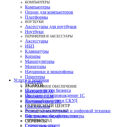
КОМПЬЮТЕРЫ
Компьютеры
Опции для компьютеров
Платформы
НОУТБУКИ
Аксессуары для ноутбуков
Ноутбуки
ПЕРИФЕРИЯ И АКСЕССУАРЫ
Аксессуары
ИБП
Клавиатуры
Копиры
Манипуляторы
Мониторы
Наушники и микрофоны
Принтеры
Услуги и решения
Сканеры
УСЛУГИ
ПРОГРАММНОЕ ОБЕСПЕЧЕНИЕ
IT-решения для бизнеса
Microsoft BOX
Поставка и сопровождение 1C
Microsoft OEM
Видеонаблюдение и СКУД
Антивирусное ПО
СЕРВИСНЫЙ ЦЕНТР
Приложения
Ремонт компьютерной и цифровой техники
РАСХОДНЫЕ МАТЕРИАЛЫ
Картриджи, барабаны, тонеры
Обслуживание оргтехники
СЕРВЕРЫ И СХД
СЕРВИСЫ
Серверные опции
Статус ремонта