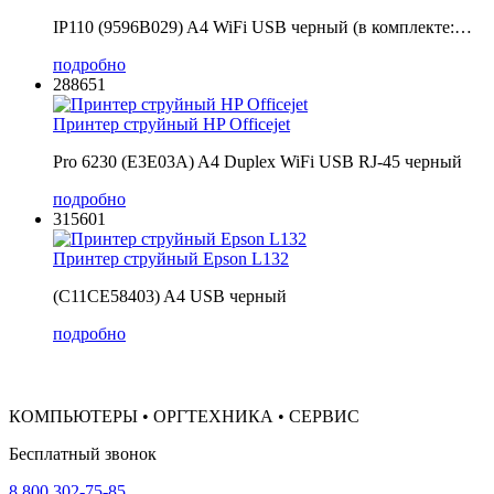
IP110 (9596B029) A4 WiFi USB черный (в комплекте:…
подробно
288651
Принтер струйный HP Officejet
Pro 6230 (E3E03A) A4 Duplex WiFi USB RJ-45 черный
подробно
315601
Принтер струйный Epson L132
(C11CE58403) A4 USB черный
подробно
КОМПЬЮТЕРЫ • ОРГТЕХНИКА • СЕРВИС
Бесплатный звонок
8 800 302-75-85