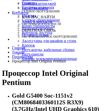
Серверы
Подбор картриджей
Системы хранения
Расчет ремонта
СЕТЕВОЕ ОБОРУДОВАНИЕ
Контакты
Модемы
КАК НАС НАЙТИ
Сетевое оборудование
Адрес и контакты
СИСТЕМЫ БЕЗОПАСНОСТИ
Наши специалисты
Видеонаблюдение
ОБРАТНАЯ СВЯЗЬ
Контроль доступа
Оставить отзыв
СКС И ИНЖЕНЕРНОЕ ОБОРУДОВАНИЕ
Аксессуары для шкафов и стоек
Крепеж
Главная
Патч-корды, кабельные сборки
Товары
Патч-панели
Процессоры
Шкафы телекоммуникационные
Процессор Intel Original Pentium
Процессор Intel Original
Pentium
Gold G5400 Soc-1151v2
(CM8068403360112S R3X9)
(3.7GHz/Intel UHD Graphics 610)