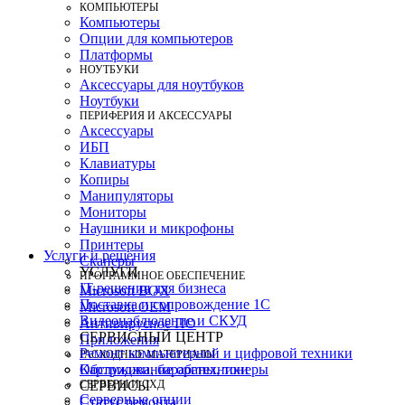
КОМПЬЮТЕРЫ
Компьютеры
Опции для компьютеров
Платформы
НОУТБУКИ
Аксессуары для ноутбуков
Ноутбуки
ПЕРИФЕРИЯ И АКСЕССУАРЫ
Аксессуары
ИБП
Клавиатуры
Копиры
Манипуляторы
Мониторы
Наушники и микрофоны
Принтеры
Услуги и решения
Сканеры
УСЛУГИ
ПРОГРАММНОЕ ОБЕСПЕЧЕНИЕ
IT-решения для бизнеса
Microsoft BOX
Поставка и сопровождение 1C
Microsoft OEM
Видеонаблюдение и СКУД
Антивирусное ПО
СЕРВИСНЫЙ ЦЕНТР
Приложения
Ремонт компьютерной и цифровой техники
РАСХОДНЫЕ МАТЕРИАЛЫ
Картриджи, барабаны, тонеры
Обслуживание оргтехники
СЕРВЕРЫ И СХД
СЕРВИСЫ
Серверные опции
Статус ремонта