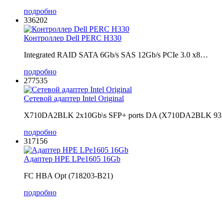
подробно
336202
Контроллер Dell PERC H330
Integrated RAID SATA 6Gb/s SAS 12Gb/s PCIe 3.0 x8…
подробно
277535
Сетевой адаптер Intel Original
X710DA2BLK 2x10Gb\s SFP+ ports DA (X710DA2BLK 9
подробно
317156
Адаптер HPE LPe1605 16Gb
FC HBA Opt (718203-B21)
подробно