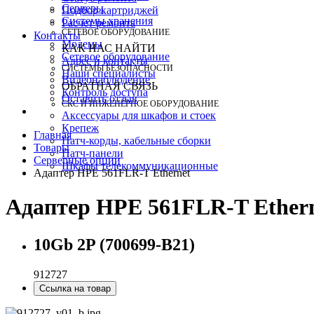
Серверы
Подбор картриджей
Системы хранения
Расчет ремонта
СЕТЕВОЕ ОБОРУДОВАНИЕ
Контакты
Модемы
КАК НАС НАЙТИ
Сетевое оборудование
Адрес и контакты
СИСТЕМЫ БЕЗОПАСНОСТИ
Наши специалисты
Видеонаблюдение
ОБРАТНАЯ СВЯЗЬ
Контроль доступа
Оставить отзыв
СКС И ИНЖЕНЕРНОЕ ОБОРУДОВАНИЕ
Аксессуары для шкафов и стоек
Крепеж
Главная
Патч-корды, кабельные сборки
Товары
Патч-панели
Серверные опции
Шкафы телекоммуникационные
Адаптер HPE 561FLR-T Ethernet
Адаптер HPE 561FLR-T Ether
10Gb 2P (700699-B21)
912727
Ссылка на товар