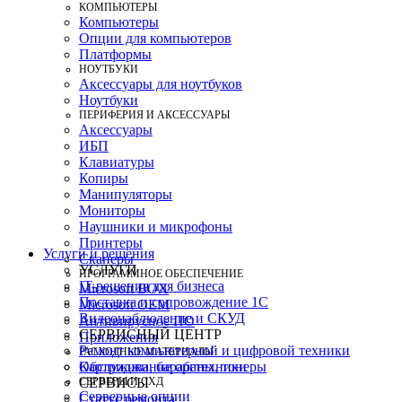
КОМПЬЮТЕРЫ
Компьютеры
Опции для компьютеров
Платформы
НОУТБУКИ
Аксессуары для ноутбуков
Ноутбуки
ПЕРИФЕРИЯ И АКСЕССУАРЫ
Аксессуары
ИБП
Клавиатуры
Копиры
Манипуляторы
Мониторы
Наушники и микрофоны
Принтеры
Услуги и решения
Сканеры
УСЛУГИ
ПРОГРАММНОЕ ОБЕСПЕЧЕНИЕ
IT-решения для бизнеса
Microsoft BOX
Поставка и сопровождение 1C
Microsoft OEM
Видеонаблюдение и СКУД
Антивирусное ПО
СЕРВИСНЫЙ ЦЕНТР
Приложения
Ремонт компьютерной и цифровой техники
РАСХОДНЫЕ МАТЕРИАЛЫ
Картриджи, барабаны, тонеры
Обслуживание оргтехники
СЕРВЕРЫ И СХД
СЕРВИСЫ
Серверные опции
Статус ремонта