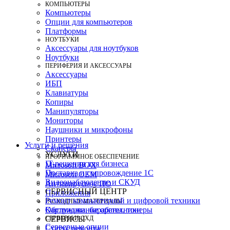
КОМПЬЮТЕРЫ
Компьютеры
Опции для компьютеров
Платформы
НОУТБУКИ
Аксессуары для ноутбуков
Ноутбуки
ПЕРИФЕРИЯ И АКСЕССУАРЫ
Аксессуары
ИБП
Клавиатуры
Копиры
Манипуляторы
Мониторы
Наушники и микрофоны
Принтеры
Услуги и решения
Сканеры
УСЛУГИ
ПРОГРАММНОЕ ОБЕСПЕЧЕНИЕ
IT-решения для бизнеса
Microsoft BOX
Поставка и сопровождение 1C
Microsoft OEM
Видеонаблюдение и СКУД
Антивирусное ПО
СЕРВИСНЫЙ ЦЕНТР
Приложения
Ремонт компьютерной и цифровой техники
РАСХОДНЫЕ МАТЕРИАЛЫ
Картриджи, барабаны, тонеры
Обслуживание оргтехники
СЕРВЕРЫ И СХД
СЕРВИСЫ
Серверные опции
Статус ремонта