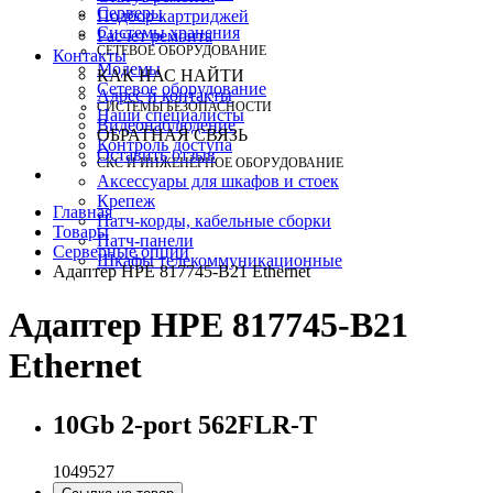
Серверы
Подбор картриджей
Системы хранения
Расчет ремонта
СЕТЕВОЕ ОБОРУДОВАНИЕ
Контакты
Модемы
КАК НАС НАЙТИ
Сетевое оборудование
Адрес и контакты
СИСТЕМЫ БЕЗОПАСНОСТИ
Наши специалисты
Видеонаблюдение
ОБРАТНАЯ СВЯЗЬ
Контроль доступа
Оставить отзыв
СКС И ИНЖЕНЕРНОЕ ОБОРУДОВАНИЕ
Аксессуары для шкафов и стоек
Крепеж
Главная
Патч-корды, кабельные сборки
Товары
Патч-панели
Серверные опции
Шкафы телекоммуникационные
Адаптер HPE 817745-B21 Ethernet
Адаптер HPE 817745-B21
Ethernet
10Gb 2-port 562FLR-T
1049527