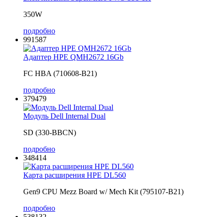
350W
подробно
991587
Адаптер HPE QMH2672 16Gb
FC HBA (710608-B21)
подробно
379479
Модуль Dell Internal Dual
SD (330-BBCN)
подробно
348414
Карта расширения HPE DL560
Gen9 CPU Mezz Board w/ Mech Kit (795107-B21)
подробно
538132