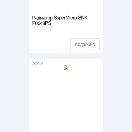
Радиатор SuperMicro SNK-
P0048PS
подробно
350926