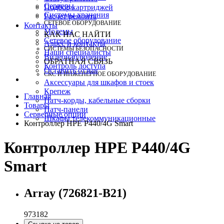
Серверы
Подбор картриджей
Системы хранения
Расчет ремонта
СЕТЕВОЕ ОБОРУДОВАНИЕ
Контакты
Модемы
КАК НАС НАЙТИ
Сетевое оборудование
Адрес и контакты
СИСТЕМЫ БЕЗОПАСНОСТИ
Наши специалисты
Видеонаблюдение
ОБРАТНАЯ СВЯЗЬ
Контроль доступа
Оставить отзыв
СКС И ИНЖЕНЕРНОЕ ОБОРУДОВАНИЕ
Аксессуары для шкафов и стоек
Крепеж
Главная
Патч-корды, кабельные сборки
Товары
Патч-панели
Серверные опции
Шкафы телекоммуникационные
Контроллер HPE P440/4G Smart
Контроллер HPE P440/4G
Smart
Array (726821-B21)
973182