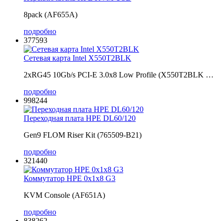
8pack (AF655A)
подробно
377593
Сетевая карта Intel X550T2BLK
2xRG45 10Gb/s PCI-E 3.0x8 Low Profile (X550T2BLK …
подробно
998244
Переходная плата HPE DL60/120
Gen9 FLOM Riser Kit (765509-B21)
подробно
321440
Коммутатор HPE 0x1x8 G3
KVM Console (AF651A)
подробно
838262