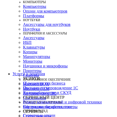
КОМПЬЮТЕРЫ
Компьютеры
Опции для компьютеров
Платформы
НОУТБУКИ
Аксессуары для ноутбуков
Ноутбуки
ПЕРИФЕРИЯ И АКСЕССУАРЫ
Аксессуары
ИБП
Клавиатуры
Копиры
Манипуляторы
Мониторы
Наушники и микрофоны
Принтеры
Услуги и решения
Сканеры
УСЛУГИ
ПРОГРАММНОЕ ОБЕСПЕЧЕНИЕ
IT-решения для бизнеса
Microsoft BOX
Поставка и сопровождение 1C
Microsoft OEM
Видеонаблюдение и СКУД
Антивирусное ПО
СЕРВИСНЫЙ ЦЕНТР
Приложения
Ремонт компьютерной и цифровой техники
РАСХОДНЫЕ МАТЕРИАЛЫ
Картриджи, барабаны, тонеры
Обслуживание оргтехники
СЕРВЕРЫ И СХД
СЕРВИСЫ
Серверные опции
Статус ремонта