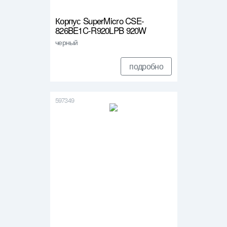
Корпус SuperMicro CSE-
826BE1C-R920LPB 920W
черный
подробно
597349