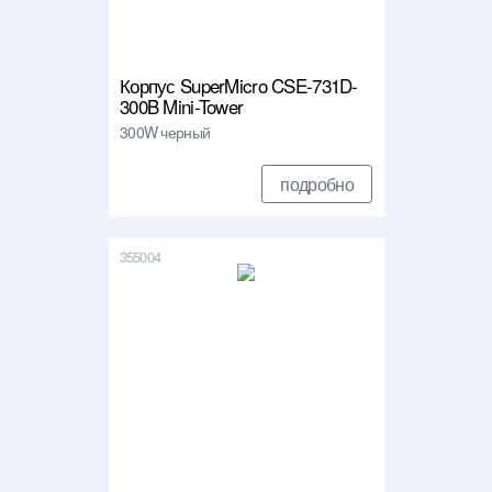
Корпус SuperMicro CSE-731D-
300B Mini-Tower
300W черный
подробно
355004