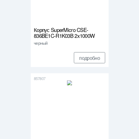
Корпус SuperMicro CSE-
836BE1C-R1K03B 2x1000W
черный
подробно
857807