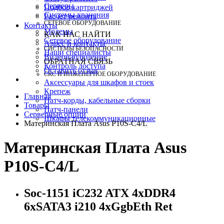
Серверы
Подбор картриджей
Системы хранения
Расчет ремонта
СЕТЕВОЕ ОБОРУДОВАНИЕ
Контакты
Модемы
КАК НАС НАЙТИ
Сетевое оборудование
Адрес и контакты
СИСТЕМЫ БЕЗОПАСНОСТИ
Наши специалисты
Видеонаблюдение
ОБРАТНАЯ СВЯЗЬ
Контроль доступа
Оставить отзыв
СКС И ИНЖЕНЕРНОЕ ОБОРУДОВАНИЕ
Аксессуары для шкафов и стоек
Крепеж
Главная
Патч-корды, кабельные сборки
Товары
Патч-панели
Серверные опции
Шкафы телекоммуникационные
Материнская Плата Asus P10S-C4/L
Материнская Плата Asus
P10S-C4/L
Soc-1151 iC232 ATX 4xDDR4
6xSATA3 i210 4xGgbEth Ret