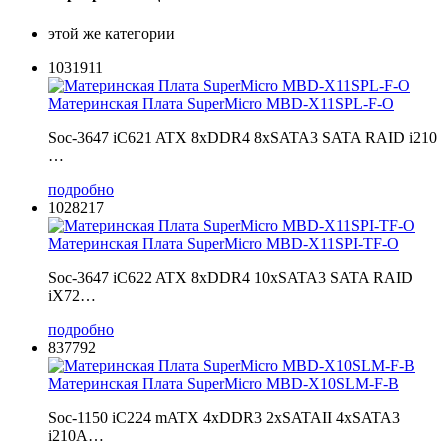
этой же категории
1031911
Материнская Плата SuperMicro MBD-X11SPL-F-O
Soc-3647 iC621 ATX 8xDDR4 8xSATA3 SATA RAID i210
…
подробно
1028217
Материнская Плата SuperMicro MBD-X11SPI-TF-O
Soc-3647 iC622 ATX 8xDDR4 10xSATA3 SATA RAID
iX72…
подробно
837792
Материнская Плата SuperMicro MBD-X10SLM-F-B
Soc-1150 iC224 mATX 4xDDR3 2xSATAII 4xSATA3
i210A…