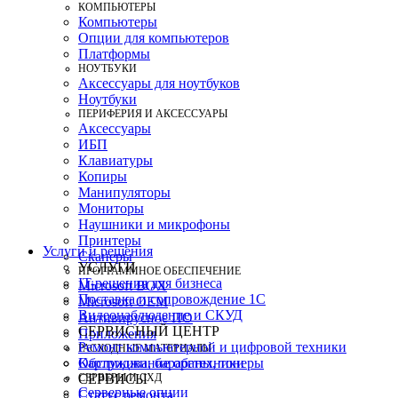
КОМПЬЮТЕРЫ
Компьютеры
Опции для компьютеров
Платформы
НОУТБУКИ
Аксессуары для ноутбуков
Ноутбуки
ПЕРИФЕРИЯ И АКСЕССУАРЫ
Аксессуары
ИБП
Клавиатуры
Копиры
Манипуляторы
Мониторы
Наушники и микрофоны
Принтеры
Услуги и решения
Сканеры
УСЛУГИ
ПРОГРАММНОЕ ОБЕСПЕЧЕНИЕ
IT-решения для бизнеса
Microsoft BOX
Поставка и сопровождение 1C
Microsoft OEM
Видеонаблюдение и СКУД
Антивирусное ПО
СЕРВИСНЫЙ ЦЕНТР
Приложения
Ремонт компьютерной и цифровой техники
РАСХОДНЫЕ МАТЕРИАЛЫ
Картриджи, барабаны, тонеры
Обслуживание оргтехники
СЕРВЕРЫ И СХД
СЕРВИСЫ
Серверные опции
Статус ремонта