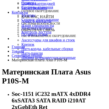
Серверы
Подбор картриджей
Системы хранения
Расчет ремонта
СЕТЕВОЕ ОБОРУДОВАНИЕ
Контакты
Модемы
КАК НАС НАЙТИ
Сетевое оборудование
Адрес и контакты
СИСТЕМЫ БЕЗОПАСНОСТИ
Наши специалисты
Видеонаблюдение
ОБРАТНАЯ СВЯЗЬ
Контроль доступа
Оставить отзыв
СКС И ИНЖЕНЕРНОЕ ОБОРУДОВАНИЕ
Аксессуары для шкафов и стоек
Крепеж
Главная
Патч-корды, кабельные сборки
Товары
Патч-панели
Серверные опции
Шкафы телекоммуникационные
Материнская Плата Asus P10S-M
Материнская Плата Asus
P10S-M
Soc-1151 iC232 mATX 4xDDR4
6xSATA3 SATA RAID i210AT
2хGgbEth Ret