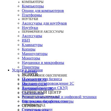
КОМПЬЮТЕРЫ
Компьютеры
Опции для компьютеров
Платформы
НОУТБУКИ
Аксессуары для ноутбуков
Ноутбуки
ПЕРИФЕРИЯ И АКСЕССУАРЫ
Аксессуары
ИБП
Клавиатуры
Копиры
Манипуляторы
Мониторы
Наушники и микрофоны
Принтеры
Услуги и решения
Сканеры
УСЛУГИ
ПРОГРАММНОЕ ОБЕСПЕЧЕНИЕ
IT-решения для бизнеса
Microsoft BOX
Поставка и сопровождение 1C
Microsoft OEM
Видеонаблюдение и СКУД
Антивирусное ПО
СЕРВИСНЫЙ ЦЕНТР
Приложения
Ремонт компьютерной и цифровой техники
РАСХОДНЫЕ МАТЕРИАЛЫ
Картриджи, барабаны, тонеры
Обслуживание оргтехники
СЕРВЕРЫ И СХД
СЕРВИСЫ
Серверные опции
Статус ремонта