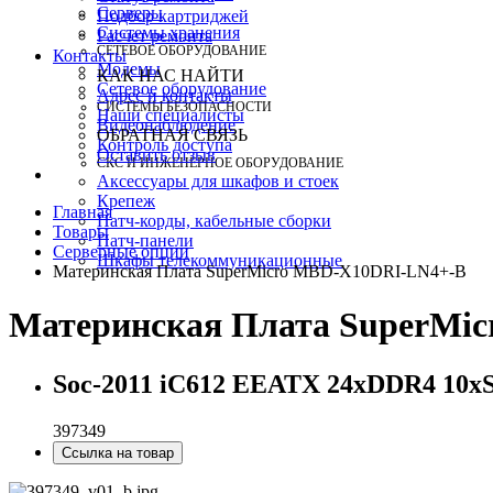
Серверы
Подбор картриджей
Системы хранения
Расчет ремонта
СЕТЕВОЕ ОБОРУДОВАНИЕ
Контакты
Модемы
КАК НАС НАЙТИ
Сетевое оборудование
Адрес и контакты
СИСТЕМЫ БЕЗОПАСНОСТИ
Наши специалисты
Видеонаблюдение
ОБРАТНАЯ СВЯЗЬ
Контроль доступа
Оставить отзыв
СКС И ИНЖЕНЕРНОЕ ОБОРУДОВАНИЕ
Аксессуары для шкафов и стоек
Крепеж
Главная
Патч-корды, кабельные сборки
Товары
Патч-панели
Серверные опции
Шкафы телекоммуникационные
Материнская Плата SuperMicro MBD-X10DRI-LN4+-B
Материнская Плата SuperMi
Soc-2011 iC612 EEATX 24xDDR4 10xS
397349
Ссылка на товар