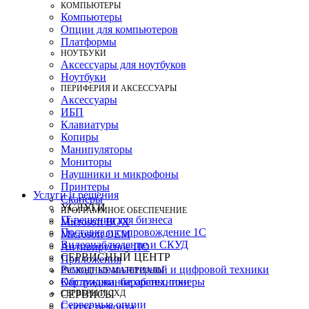
КОМПЬЮТЕРЫ
Компьютеры
Опции для компьютеров
Платформы
НОУТБУКИ
Аксессуары для ноутбуков
Ноутбуки
ПЕРИФЕРИЯ И АКСЕССУАРЫ
Аксессуары
ИБП
Клавиатуры
Копиры
Манипуляторы
Мониторы
Наушники и микрофоны
Принтеры
Услуги и решения
Сканеры
УСЛУГИ
ПРОГРАММНОЕ ОБЕСПЕЧЕНИЕ
IT-решения для бизнеса
Microsoft BOX
Поставка и сопровождение 1C
Microsoft OEM
Видеонаблюдение и СКУД
Антивирусное ПО
СЕРВИСНЫЙ ЦЕНТР
Приложения
Ремонт компьютерной и цифровой техники
РАСХОДНЫЕ МАТЕРИАЛЫ
Картриджи, барабаны, тонеры
Обслуживание оргтехники
СЕРВЕРЫ И СХД
СЕРВИСЫ
Серверные опции
Статус ремонта