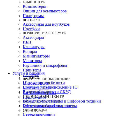
КОМПЬЮТЕРЫ
Компьютеры
Опции для компьютеров
Платформы
НОУТБУКИ
Аксессуары для ноутбуков
Ноутбуки
ПЕРИФЕРИЯ И АКСЕССУАРЫ
Аксессуары
ИБП
Клавиатуры
Копиры
Манипуляторы
Мониторы
Наушники и микрофоны
Принтеры
Услуги и решения
Сканеры
УСЛУГИ
ПРОГРАММНОЕ ОБЕСПЕЧЕНИЕ
IT-решения для бизнеса
Microsoft BOX
Поставка и сопровождение 1C
Microsoft OEM
Видеонаблюдение и СКУД
Антивирусное ПО
СЕРВИСНЫЙ ЦЕНТР
Приложения
Ремонт компьютерной и цифровой техники
РАСХОДНЫЕ МАТЕРИАЛЫ
Картриджи, барабаны, тонеры
Обслуживание оргтехники
СЕРВЕРЫ И СХД
СЕРВИСЫ
Серверные опции
Статус ремонта