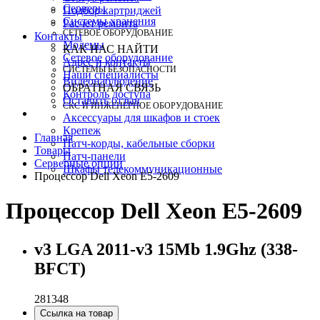
Серверы
Подбор картриджей
Системы хранения
Расчет ремонта
СЕТЕВОЕ ОБОРУДОВАНИЕ
Контакты
Модемы
КАК НАС НАЙТИ
Сетевое оборудование
Адрес и контакты
СИСТЕМЫ БЕЗОПАСНОСТИ
Наши специалисты
Видеонаблюдение
ОБРАТНАЯ СВЯЗЬ
Контроль доступа
Оставить отзыв
СКС И ИНЖЕНЕРНОЕ ОБОРУДОВАНИЕ
Аксессуары для шкафов и стоек
Крепеж
Главная
Патч-корды, кабельные сборки
Товары
Патч-панели
Серверные опции
Шкафы телекоммуникационные
Процессор Dell Xeon E5-2609
Процессор Dell Xeon E5-2609
v3 LGA 2011-v3 15Mb 1.9Ghz (338-
BFCT)
281348
Ссылка на товар