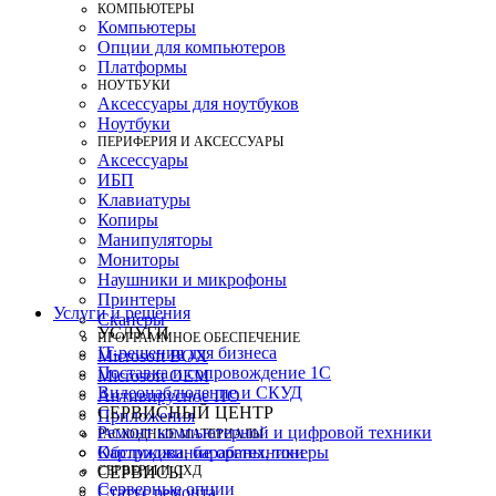
КОМПЬЮТЕРЫ
Компьютеры
Опции для компьютеров
Платформы
НОУТБУКИ
Аксессуары для ноутбуков
Ноутбуки
ПЕРИФЕРИЯ И АКСЕССУАРЫ
Аксессуары
ИБП
Клавиатуры
Копиры
Манипуляторы
Мониторы
Наушники и микрофоны
Принтеры
Услуги и решения
Сканеры
УСЛУГИ
ПРОГРАММНОЕ ОБЕСПЕЧЕНИЕ
IT-решения для бизнеса
Microsoft BOX
Поставка и сопровождение 1C
Microsoft OEM
Видеонаблюдение и СКУД
Антивирусное ПО
СЕРВИСНЫЙ ЦЕНТР
Приложения
Ремонт компьютерной и цифровой техники
РАСХОДНЫЕ МАТЕРИАЛЫ
Картриджи, барабаны, тонеры
Обслуживание оргтехники
СЕРВЕРЫ И СХД
СЕРВИСЫ
Серверные опции
Статус ремонта