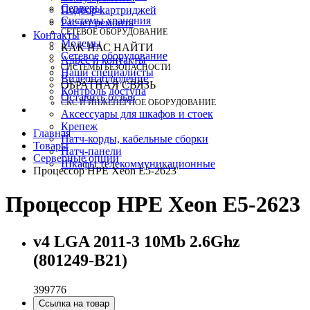
Серверы
Подбор картриджей
Системы хранения
Расчет ремонта
СЕТЕВОЕ ОБОРУДОВАНИЕ
Контакты
Модемы
КАК НАС НАЙТИ
Сетевое оборудование
Адрес и контакты
СИСТЕМЫ БЕЗОПАСНОСТИ
Наши специалисты
Видеонаблюдение
ОБРАТНАЯ СВЯЗЬ
Контроль доступа
Оставить отзыв
СКС И ИНЖЕНЕРНОЕ ОБОРУДОВАНИЕ
Аксессуары для шкафов и стоек
Крепеж
Главная
Патч-корды, кабельные сборки
Товары
Патч-панели
Серверные опции
Шкафы телекоммуникационные
Процессор HPE Xeon E5-2623
Процессор HPE Xeon E5-2623
v4 LGA 2011-3 10Mb 2.6Ghz
(801249-B21)
399776
Ссылка на товар