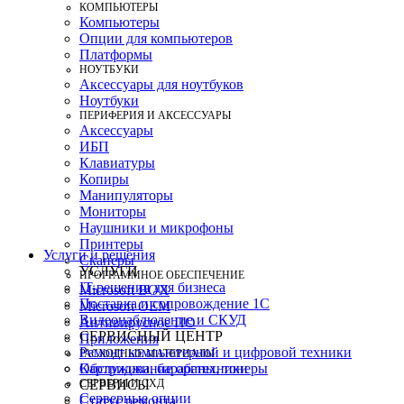
КОМПЬЮТЕРЫ
Компьютеры
Опции для компьютеров
Платформы
НОУТБУКИ
Аксессуары для ноутбуков
Ноутбуки
ПЕРИФЕРИЯ И АКСЕССУАРЫ
Аксессуары
ИБП
Клавиатуры
Копиры
Манипуляторы
Мониторы
Наушники и микрофоны
Принтеры
Услуги и решения
Сканеры
УСЛУГИ
ПРОГРАММНОЕ ОБЕСПЕЧЕНИЕ
IT-решения для бизнеса
Microsoft BOX
Поставка и сопровождение 1C
Microsoft OEM
Видеонаблюдение и СКУД
Антивирусное ПО
СЕРВИСНЫЙ ЦЕНТР
Приложения
Ремонт компьютерной и цифровой техники
РАСХОДНЫЕ МАТЕРИАЛЫ
Картриджи, барабаны, тонеры
Обслуживание оргтехники
СЕРВЕРЫ И СХД
СЕРВИСЫ
Серверные опции
Статус ремонта