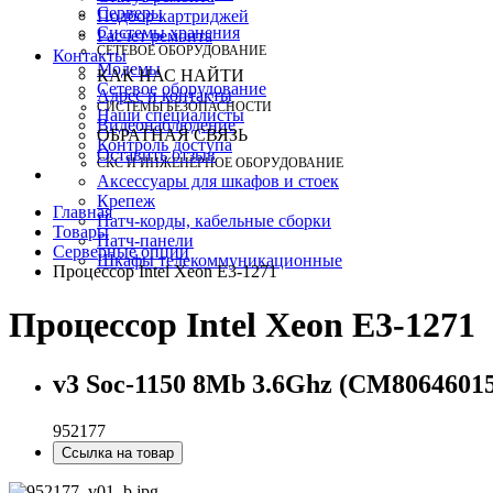
Серверы
Подбор картриджей
Системы хранения
Расчет ремонта
СЕТЕВОЕ ОБОРУДОВАНИЕ
Контакты
Модемы
КАК НАС НАЙТИ
Сетевое оборудование
Адрес и контакты
СИСТЕМЫ БЕЗОПАСНОСТИ
Наши специалисты
Видеонаблюдение
ОБРАТНАЯ СВЯЗЬ
Контроль доступа
Оставить отзыв
СКС И ИНЖЕНЕРНОЕ ОБОРУДОВАНИЕ
Аксессуары для шкафов и стоек
Крепеж
Главная
Патч-корды, кабельные сборки
Товары
Патч-панели
Серверные опции
Шкафы телекоммуникационные
Процессор Intel Xeon E3-1271
Процессор Intel Xeon E3-1271
v3 Soc-1150 8Mb 3.6Ghz (CM8064601
952177
Ссылка на товар