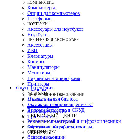
КОМПЬЮТЕРЫ
Компьютеры
Опции для компьютеров
Платформы
НОУТБУКИ
Аксессуары для ноутбуков
Ноутбуки
ПЕРИФЕРИЯ И АКСЕССУАРЫ
Аксессуары
ИБП
Клавиатуры
Копиры
Манипуляторы
Мониторы
Наушники и микрофоны
Принтеры
Услуги и решения
Сканеры
УСЛУГИ
ПРОГРАММНОЕ ОБЕСПЕЧЕНИЕ
IT-решения для бизнеса
Microsoft BOX
Поставка и сопровождение 1C
Microsoft OEM
Видеонаблюдение и СКУД
Антивирусное ПО
СЕРВИСНЫЙ ЦЕНТР
Приложения
Ремонт компьютерной и цифровой техники
РАСХОДНЫЕ МАТЕРИАЛЫ
Картриджи, барабаны, тонеры
Обслуживание оргтехники
СЕРВЕРЫ И СХД
СЕРВИСЫ
Серверные опции
Статус ремонта