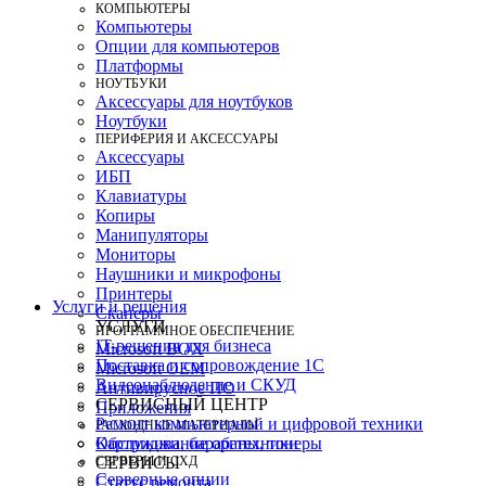
КОМПЬЮТЕРЫ
Компьютеры
Опции для компьютеров
Платформы
НОУТБУКИ
Аксессуары для ноутбуков
Ноутбуки
ПЕРИФЕРИЯ И АКСЕССУАРЫ
Аксессуары
ИБП
Клавиатуры
Копиры
Манипуляторы
Мониторы
Наушники и микрофоны
Принтеры
Услуги и решения
Сканеры
УСЛУГИ
ПРОГРАММНОЕ ОБЕСПЕЧЕНИЕ
IT-решения для бизнеса
Microsoft BOX
Поставка и сопровождение 1C
Microsoft OEM
Видеонаблюдение и СКУД
Антивирусное ПО
СЕРВИСНЫЙ ЦЕНТР
Приложения
Ремонт компьютерной и цифровой техники
РАСХОДНЫЕ МАТЕРИАЛЫ
Картриджи, барабаны, тонеры
Обслуживание оргтехники
СЕРВЕРЫ И СХД
СЕРВИСЫ
Серверные опции
Статус ремонта