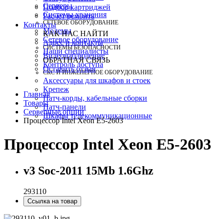
Серверы
Подбор картриджей
Системы хранения
Расчет ремонта
СЕТЕВОЕ ОБОРУДОВАНИЕ
Контакты
Модемы
КАК НАС НАЙТИ
Сетевое оборудование
Адрес и контакты
СИСТЕМЫ БЕЗОПАСНОСТИ
Наши специалисты
Видеонаблюдение
ОБРАТНАЯ СВЯЗЬ
Контроль доступа
Оставить отзыв
СКС И ИНЖЕНЕРНОЕ ОБОРУДОВАНИЕ
Аксессуары для шкафов и стоек
Крепеж
Главная
Патч-корды, кабельные сборки
Товары
Патч-панели
Серверные опции
Шкафы телекоммуникационные
Процессор Intel Xeon E5-2603
Процессор Intel Xeon E5-2603
v3 Soc-2011 15Mb 1.6Ghz
293110
Ссылка на товар