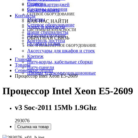
Серверы
Подбор картриджей
Системы хранения
Расчет ремонта
СЕТЕВОЕ ОБОРУДОВАНИЕ
Контакты
Модемы
КАК НАС НАЙТИ
Сетевое оборудование
Адрес и контакты
СИСТЕМЫ БЕЗОПАСНОСТИ
Наши специалисты
Видеонаблюдение
ОБРАТНАЯ СВЯЗЬ
Контроль доступа
Оставить отзыв
СКС И ИНЖЕНЕРНОЕ ОБОРУДОВАНИЕ
Аксессуары для шкафов и стоек
Крепеж
Главная
Патч-корды, кабельные сборки
Товары
Патч-панели
Серверные опции
Шкафы телекоммуникационные
Процессор Intel Xeon E5-2609
Процессор Intel Xeon E5-2609
v3 Soc-2011 15Mb 1.9Ghz
293076
Ссылка на товар