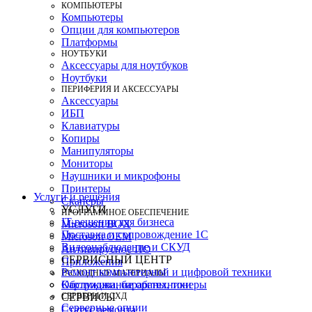
КОМПЬЮТЕРЫ
Компьютеры
Опции для компьютеров
Платформы
НОУТБУКИ
Аксессуары для ноутбуков
Ноутбуки
ПЕРИФЕРИЯ И АКСЕССУАРЫ
Аксессуары
ИБП
Клавиатуры
Копиры
Манипуляторы
Мониторы
Наушники и микрофоны
Принтеры
Услуги и решения
Сканеры
УСЛУГИ
ПРОГРАММНОЕ ОБЕСПЕЧЕНИЕ
IT-решения для бизнеса
Microsoft BOX
Поставка и сопровождение 1C
Microsoft OEM
Видеонаблюдение и СКУД
Антивирусное ПО
СЕРВИСНЫЙ ЦЕНТР
Приложения
Ремонт компьютерной и цифровой техники
РАСХОДНЫЕ МАТЕРИАЛЫ
Картриджи, барабаны, тонеры
Обслуживание оргтехники
СЕРВЕРЫ И СХД
СЕРВИСЫ
Серверные опции
Статус ремонта