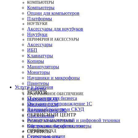
КОМПЬЮТЕРЫ
Компьютеры
Опции для компьютеров
Платформы
НОУТБУКИ
Аксессуары для ноутбуков
Ноутбуки
ПЕРИФЕРИЯ И АКСЕССУАРЫ
Аксессуары
ИБП
Клавиатуры
Копиры
Манипуляторы
Мониторы
Наушники и микрофоны
Принтеры
Услуги и решения
Сканеры
УСЛУГИ
ПРОГРАММНОЕ ОБЕСПЕЧЕНИЕ
IT-решения для бизнеса
Microsoft BOX
Поставка и сопровождение 1C
Microsoft OEM
Видеонаблюдение и СКУД
Антивирусное ПО
СЕРВИСНЫЙ ЦЕНТР
Приложения
Ремонт компьютерной и цифровой техники
РАСХОДНЫЕ МАТЕРИАЛЫ
Картриджи, барабаны, тонеры
Обслуживание оргтехники
СЕРВЕРЫ И СХД
СЕРВИСЫ
Серверные опции
Статус ремонта