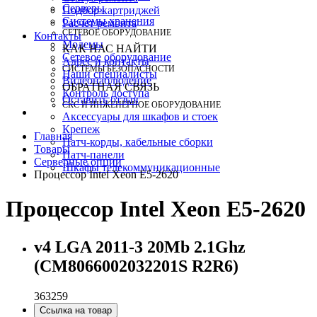
Серверы
Подбор картриджей
Системы хранения
Расчет ремонта
СЕТЕВОЕ ОБОРУДОВАНИЕ
Контакты
Модемы
КАК НАС НАЙТИ
Сетевое оборудование
Адрес и контакты
СИСТЕМЫ БЕЗОПАСНОСТИ
Наши специалисты
Видеонаблюдение
ОБРАТНАЯ СВЯЗЬ
Контроль доступа
Оставить отзыв
СКС И ИНЖЕНЕРНОЕ ОБОРУДОВАНИЕ
Аксессуары для шкафов и стоек
Крепеж
Главная
Патч-корды, кабельные сборки
Товары
Патч-панели
Серверные опции
Шкафы телекоммуникационные
Процессор Intel Xeon E5-2620
Процессор Intel Xeon E5-2620
v4 LGA 2011-3 20Mb 2.1Ghz
(CM8066002032201S R2R6)
363259
Ссылка на товар