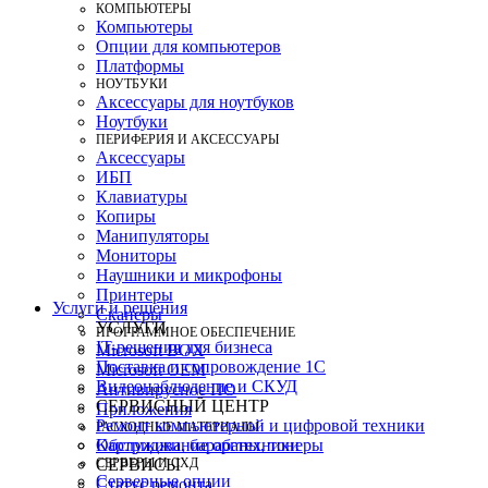
КОМПЬЮТЕРЫ
Компьютеры
Опции для компьютеров
Платформы
НОУТБУКИ
Аксессуары для ноутбуков
Ноутбуки
ПЕРИФЕРИЯ И АКСЕССУАРЫ
Аксессуары
ИБП
Клавиатуры
Копиры
Манипуляторы
Мониторы
Наушники и микрофоны
Принтеры
Услуги и решения
Сканеры
УСЛУГИ
ПРОГРАММНОЕ ОБЕСПЕЧЕНИЕ
IT-решения для бизнеса
Microsoft BOX
Поставка и сопровождение 1C
Microsoft OEM
Видеонаблюдение и СКУД
Антивирусное ПО
СЕРВИСНЫЙ ЦЕНТР
Приложения
Ремонт компьютерной и цифровой техники
РАСХОДНЫЕ МАТЕРИАЛЫ
Картриджи, барабаны, тонеры
Обслуживание оргтехники
СЕРВЕРЫ И СХД
СЕРВИСЫ
Серверные опции
Статус ремонта