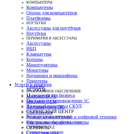
КОМПЬЮТЕРЫ
Компьютеры
Опции для компьютеров
Платформы
НОУТБУКИ
Аксессуары для ноутбуков
Ноутбуки
ПЕРИФЕРИЯ И АКСЕССУАРЫ
Аксессуары
ИБП
Клавиатуры
Копиры
Манипуляторы
Мониторы
Наушники и микрофоны
Принтеры
Услуги и решения
Сканеры
УСЛУГИ
ПРОГРАММНОЕ ОБЕСПЕЧЕНИЕ
IT-решения для бизнеса
Microsoft BOX
Поставка и сопровождение 1C
Microsoft OEM
Видеонаблюдение и СКУД
Антивирусное ПО
СЕРВИСНЫЙ ЦЕНТР
Приложения
Ремонт компьютерной и цифровой техники
РАСХОДНЫЕ МАТЕРИАЛЫ
Картриджи, барабаны, тонеры
Обслуживание оргтехники
СЕРВЕРЫ И СХД
СЕРВИСЫ
Серверные опции
Статус ремонта