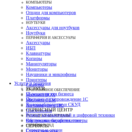
КОМПЬЮТЕРЫ
Компьютеры
Опции для компьютеров
Платформы
НОУТБУКИ
Аксессуары для ноутбуков
Ноутбуки
ПЕРИФЕРИЯ И АКСЕССУАРЫ
Аксессуары
ИБП
Клавиатуры
Копиры
Манипуляторы
Мониторы
Наушники и микрофоны
Принтеры
Услуги и решения
Сканеры
УСЛУГИ
ПРОГРАММНОЕ ОБЕСПЕЧЕНИЕ
IT-решения для бизнеса
Microsoft BOX
Поставка и сопровождение 1C
Microsoft OEM
Видеонаблюдение и СКУД
Антивирусное ПО
СЕРВИСНЫЙ ЦЕНТР
Приложения
Ремонт компьютерной и цифровой техники
РАСХОДНЫЕ МАТЕРИАЛЫ
Картриджи, барабаны, тонеры
Обслуживание оргтехники
СЕРВЕРЫ И СХД
СЕРВИСЫ
Серверные опции
Статус ремонта