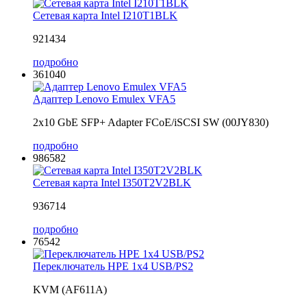
Сетевая карта Intel I210T1BLK
921434
подробно
361040
Адаптер Lenovo Emulex VFA5
2x10 GbE SFP+ Adapter FCoE/iSCSI SW (00JY830)
подробно
986582
Сетевая карта Intel I350T2V2BLK
936714
подробно
76542
Переключатель HPE 1x4 USB/PS2
KVM (AF611A)