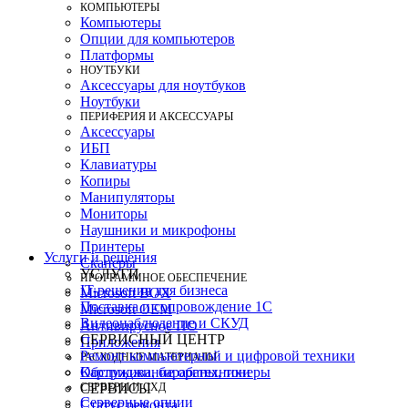
КОМПЬЮТЕРЫ
Компьютеры
Опции для компьютеров
Платформы
НОУТБУКИ
Аксессуары для ноутбуков
Ноутбуки
ПЕРИФЕРИЯ И АКСЕССУАРЫ
Аксессуары
ИБП
Клавиатуры
Копиры
Манипуляторы
Мониторы
Наушники и микрофоны
Принтеры
Услуги и решения
Сканеры
УСЛУГИ
ПРОГРАММНОЕ ОБЕСПЕЧЕНИЕ
IT-решения для бизнеса
Microsoft BOX
Поставка и сопровождение 1C
Microsoft OEM
Видеонаблюдение и СКУД
Антивирусное ПО
СЕРВИСНЫЙ ЦЕНТР
Приложения
Ремонт компьютерной и цифровой техники
РАСХОДНЫЕ МАТЕРИАЛЫ
Картриджи, барабаны, тонеры
Обслуживание оргтехники
СЕРВЕРЫ И СХД
СЕРВИСЫ
Серверные опции
Статус ремонта