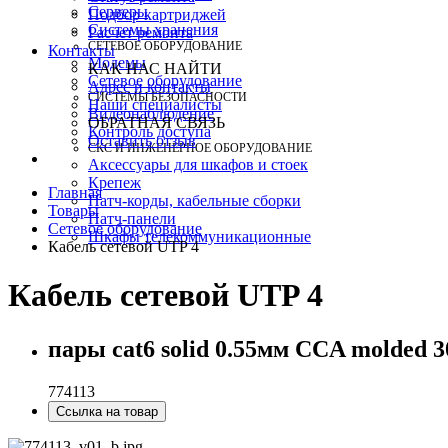
Серверы
Подбор картриджей
Системы хранения
Расчет ремонта
СЕТЕВОЕ ОБОРУДОВАНИЕ
Контакты
Модемы
КАК НАС НАЙТИ
Сетевое оборудование
Адрес и контакты
СИСТЕМЫ БЕЗОПАСНОСТИ
Наши специалисты
Видеонаблюдение
ОБРАТНАЯ СВЯЗЬ
Контроль доступа
Оставить отзыв
СКС И ИНЖЕНЕРНОЕ ОБОРУДОВАНИЕ
Аксессуары для шкафов и стоек
Крепеж
Главная
Патч-корды, кабельные сборки
Товары
Патч-панели
Сетевое оборудование
Шкафы телекоммуникационные
Кабель сетевой UTP 4
Кабель сетевой UTP 4
пары cat6 solid 0.55мм CCA molded 
774113
Ссылка на товар