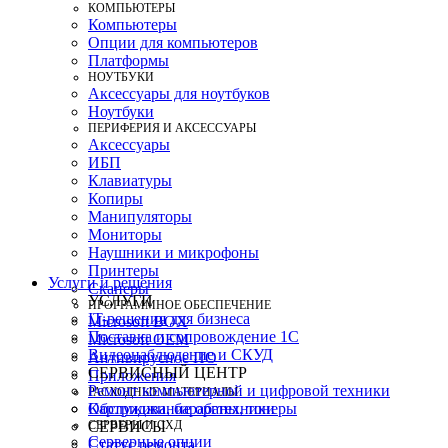
КОМПЬЮТЕРЫ
Компьютеры
Опции для компьютеров
Платформы
НОУТБУКИ
Аксессуары для ноутбуков
Ноутбуки
ПЕРИФЕРИЯ И АКСЕССУАРЫ
Аксессуары
ИБП
Клавиатуры
Копиры
Манипуляторы
Мониторы
Наушники и микрофоны
Принтеры
Услуги и решения
Сканеры
УСЛУГИ
ПРОГРАММНОЕ ОБЕСПЕЧЕНИЕ
IT-решения для бизнеса
Microsoft BOX
Поставка и сопровождение 1C
Microsoft OEM
Видеонаблюдение и СКУД
Антивирусное ПО
СЕРВИСНЫЙ ЦЕНТР
Приложения
Ремонт компьютерной и цифровой техники
РАСХОДНЫЕ МАТЕРИАЛЫ
Картриджи, барабаны, тонеры
Обслуживание оргтехники
СЕРВЕРЫ И СХД
СЕРВИСЫ
Серверные опции
Статус ремонта