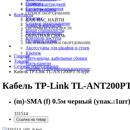
Серверы
Подбор картриджей
Системы хранения
Расчет ремонта
СЕТЕВОЕ ОБОРУДОВАНИЕ
Контакты
Модемы
КАК НАС НАЙТИ
Сетевое оборудование
Адрес и контакты
СИСТЕМЫ БЕЗОПАСНОСТИ
Наши специалисты
Видеонаблюдение
ОБРАТНАЯ СВЯЗЬ
Контроль доступа
Оставить отзыв
СКС И ИНЖЕНЕРНОЕ ОБОРУДОВАНИЕ
Аксессуары для шкафов и стоек
Крепеж
Главная
Патч-корды, кабельные сборки
Товары
Патч-панели
Сетевое оборудование
Шкафы телекоммуникационные
Кабель TP-Link TL-ANT200PT N-type
Кабель TP-Link TL-ANT200PT
(m)-SMA (f) 0.5м черный (упак.:1шт
331514
Ссылка на товар