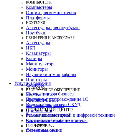
КОМПЬЮТЕРЫ
Компьютеры
Опции для компьютеров
Платформы
НОУТБУКИ
Аксессуары для ноутбуков
Ноутбуки
ПЕРИФЕРИЯ И АКСЕССУАРЫ
Аксессуары
ИБП
Клавиатуры
Копиры
Манипуляторы
Мониторы
Наушники и микрофоны
Принтеры
Услуги и решения
Сканеры
УСЛУГИ
ПРОГРАММНОЕ ОБЕСПЕЧЕНИЕ
IT-решения для бизнеса
Microsoft BOX
Поставка и сопровождение 1C
Microsoft OEM
Видеонаблюдение и СКУД
Антивирусное ПО
СЕРВИСНЫЙ ЦЕНТР
Приложения
Ремонт компьютерной и цифровой техники
РАСХОДНЫЕ МАТЕРИАЛЫ
Картриджи, барабаны, тонеры
Обслуживание оргтехники
СЕРВЕРЫ И СХД
СЕРВИСЫ
Серверные опции
Статус ремонта