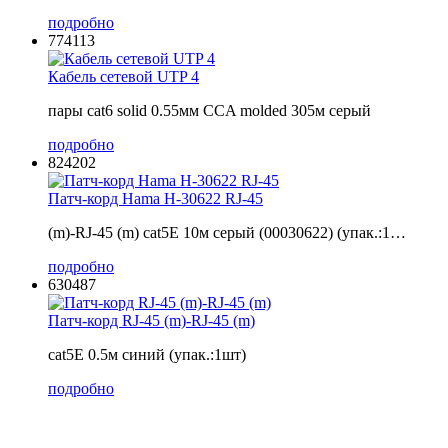
подробно
774113
Кабель сетевой UTP 4
пары cat6 solid 0.55мм CCA molded 305м серый
подробно
824202
Патч-корд Hama H-30622 RJ-45
(m)-RJ-45 (m) cat5E 10м серый (00030622) (упак.:1…
подробно
630487
Патч-корд RJ-45 (m)-RJ-45 (m)
cat5E 0.5м синий (упак.:1шт)
подробно