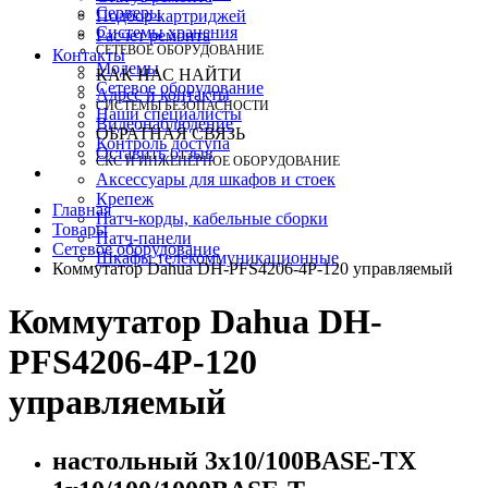
Серверы
Подбор картриджей
Системы хранения
Расчет ремонта
СЕТЕВОЕ ОБОРУДОВАНИЕ
Контакты
Модемы
КАК НАС НАЙТИ
Сетевое оборудование
Адрес и контакты
СИСТЕМЫ БЕЗОПАСНОСТИ
Наши специалисты
Видеонаблюдение
ОБРАТНАЯ СВЯЗЬ
Контроль доступа
Оставить отзыв
СКС И ИНЖЕНЕРНОЕ ОБОРУДОВАНИЕ
Аксессуары для шкафов и стоек
Крепеж
Главная
Патч-корды, кабельные сборки
Товары
Патч-панели
Сетевое оборудование
Шкафы телекоммуникационные
Коммутатор Dahua DH-PFS4206-4P-120 управляемый
Коммутатор Dahua DH-
PFS4206-4P-120
управляемый
настольный 3x10/100BASE-TX