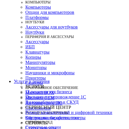
КОМПЬЮТЕРЫ
Компьютеры
Опции для компьютеров
Платформы
НОУТБУКИ
Аксессуары для ноутбуков
Ноутбуки
ПЕРИФЕРИЯ И АКСЕССУАРЫ
Аксессуары
ИБП
Клавиатуры
Копиры
Манипуляторы
Мониторы
Наушники и микрофоны
Принтеры
Услуги и решения
Сканеры
УСЛУГИ
ПРОГРАММНОЕ ОБЕСПЕЧЕНИЕ
IT-решения для бизнеса
Microsoft BOX
Поставка и сопровождение 1C
Microsoft OEM
Видеонаблюдение и СКУД
Антивирусное ПО
СЕРВИСНЫЙ ЦЕНТР
Приложения
Ремонт компьютерной и цифровой техники
РАСХОДНЫЕ МАТЕРИАЛЫ
Картриджи, барабаны, тонеры
Обслуживание оргтехники
СЕРВЕРЫ И СХД
СЕРВИСЫ
Серверные опции
Статус ремонта