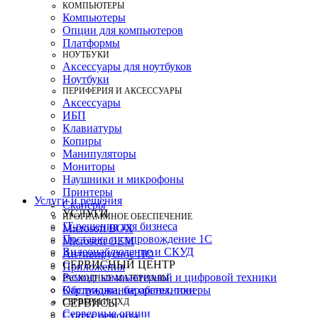
КОМПЬЮТЕРЫ
Компьютеры
Опции для компьютеров
Платформы
НОУТБУКИ
Аксессуары для ноутбуков
Ноутбуки
ПЕРИФЕРИЯ И АКСЕССУАРЫ
Аксессуары
ИБП
Клавиатуры
Копиры
Манипуляторы
Мониторы
Наушники и микрофоны
Принтеры
Услуги и решения
Сканеры
УСЛУГИ
ПРОГРАММНОЕ ОБЕСПЕЧЕНИЕ
IT-решения для бизнеса
Microsoft BOX
Поставка и сопровождение 1C
Microsoft OEM
Видеонаблюдение и СКУД
Антивирусное ПО
СЕРВИСНЫЙ ЦЕНТР
Приложения
Ремонт компьютерной и цифровой техники
РАСХОДНЫЕ МАТЕРИАЛЫ
Картриджи, барабаны, тонеры
Обслуживание оргтехники
СЕРВЕРЫ И СХД
СЕРВИСЫ
Серверные опции
Статус ремонта