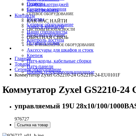
Серверы
Подбор картриджей
Системы хранения
Расчет ремонта
СЕТЕВОЕ ОБОРУДОВАНИЕ
Контакты
Модемы
КАК НАС НАЙТИ
Сетевое оборудование
Адрес и контакты
СИСТЕМЫ БЕЗОПАСНОСТИ
Наши специалисты
Видеонаблюдение
ОБРАТНАЯ СВЯЗЬ
Контроль доступа
Оставить отзыв
СКС И ИНЖЕНЕРНОЕ ОБОРУДОВАНИЕ
Аксессуары для шкафов и стоек
Крепеж
Главная
Патч-корды, кабельные сборки
Товары
Патч-панели
Сетевое оборудование
Шкафы телекоммуникационные
Коммутатор Zyxel GS2210-24 GS2210-24-EU0101F
Коммутатор Zyxel GS2210-24 
управляемый 19U 28x10/100/1000BA
976727
Ссылка на товар