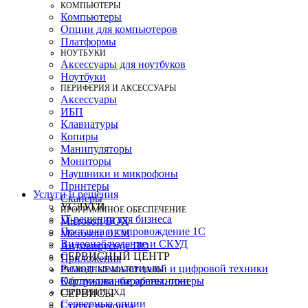
КОМПЬЮТЕРЫ
Компьютеры
Опции для компьютеров
Платформы
НОУТБУКИ
Аксессуары для ноутбуков
Ноутбуки
ПЕРИФЕРИЯ И АКСЕССУАРЫ
Аксессуары
ИБП
Клавиатуры
Копиры
Манипуляторы
Мониторы
Наушники и микрофоны
Принтеры
Услуги и решения
Сканеры
УСЛУГИ
ПРОГРАММНОЕ ОБЕСПЕЧЕНИЕ
IT-решения для бизнеса
Microsoft BOX
Поставка и сопровождение 1C
Microsoft OEM
Видеонаблюдение и СКУД
Антивирусное ПО
СЕРВИСНЫЙ ЦЕНТР
Приложения
Ремонт компьютерной и цифровой техники
РАСХОДНЫЕ МАТЕРИАЛЫ
Картриджи, барабаны, тонеры
Обслуживание оргтехники
СЕРВЕРЫ И СХД
СЕРВИСЫ
Серверные опции
Статус ремонта