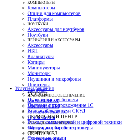
КОМПЬЮТЕРЫ
Компьютеры
Опции для компьютеров
Платформы
НОУТБУКИ
Аксессуары для ноутбуков
Ноутбуки
ПЕРИФЕРИЯ И АКСЕССУАРЫ
Аксессуары
ИБП
Клавиатуры
Копиры
Манипуляторы
Мониторы
Наушники и микрофоны
Принтеры
Услуги и решения
Сканеры
УСЛУГИ
ПРОГРАММНОЕ ОБЕСПЕЧЕНИЕ
IT-решения для бизнеса
Microsoft BOX
Поставка и сопровождение 1C
Microsoft OEM
Видеонаблюдение и СКУД
Антивирусное ПО
СЕРВИСНЫЙ ЦЕНТР
Приложения
Ремонт компьютерной и цифровой техники
РАСХОДНЫЕ МАТЕРИАЛЫ
Картриджи, барабаны, тонеры
Обслуживание оргтехники
СЕРВЕРЫ И СХД
СЕРВИСЫ
Серверные опции
Статус ремонта