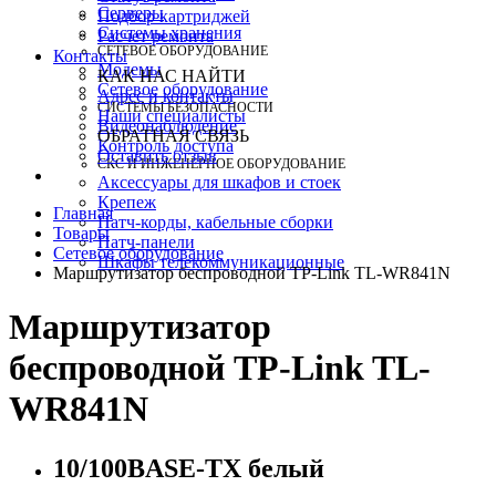
Серверы
Подбор картриджей
Системы хранения
Расчет ремонта
СЕТЕВОЕ ОБОРУДОВАНИЕ
Контакты
Модемы
КАК НАС НАЙТИ
Сетевое оборудование
Адрес и контакты
СИСТЕМЫ БЕЗОПАСНОСТИ
Наши специалисты
Видеонаблюдение
ОБРАТНАЯ СВЯЗЬ
Контроль доступа
Оставить отзыв
СКС И ИНЖЕНЕРНОЕ ОБОРУДОВАНИЕ
Аксессуары для шкафов и стоек
Крепеж
Главная
Патч-корды, кабельные сборки
Товары
Патч-панели
Сетевое оборудование
Шкафы телекоммуникационные
Маршрутизатор беспроводной TP-Link TL-WR841N
Маршрутизатор
беспроводной TP-Link TL-
WR841N
10/100BASE-TX белый