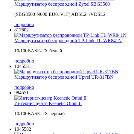
Маршрутизатор беспроводной Zyxel SBG3500
(SBG3500-N000-EU01V1F) ADSL2+/VDSL2
подробно
817602
Маршрутизатор беспроводной TP-Link TL-WR841N
10/100BASE-TX белый
подробно
1045581
Маршрутизатор беспроводной Upvel UR-317BN
подробно
984551
Интернет-центр Keenetic Omni II
10/100BASE-TX черный
подробно
1045582