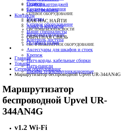
Серверы
Подбор картриджей
Системы хранения
Расчет ремонта
СЕТЕВОЕ ОБОРУДОВАНИЕ
Контакты
Модемы
КАК НАС НАЙТИ
Сетевое оборудование
Адрес и контакты
СИСТЕМЫ БЕЗОПАСНОСТИ
Наши специалисты
Видеонаблюдение
ОБРАТНАЯ СВЯЗЬ
Контроль доступа
Оставить отзыв
СКС И ИНЖЕНЕРНОЕ ОБОРУДОВАНИЕ
Аксессуары для шкафов и стоек
Крепеж
Главная
Патч-корды, кабельные сборки
Товары
Патч-панели
Сетевое оборудование
Шкафы телекоммуникационные
Маршрутизатор беспроводной Upvel UR-344AN4G
Маршрутизатор
беспроводной Upvel UR-
344AN4G
v1.2 Wi-Fi