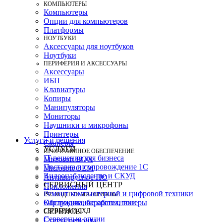
КОМПЬЮТЕРЫ
Компьютеры
Опции для компьютеров
Платформы
НОУТБУКИ
Аксессуары для ноутбуков
Ноутбуки
ПЕРИФЕРИЯ И АКСЕССУАРЫ
Аксессуары
ИБП
Клавиатуры
Копиры
Манипуляторы
Мониторы
Наушники и микрофоны
Принтеры
Услуги и решения
Сканеры
УСЛУГИ
ПРОГРАММНОЕ ОБЕСПЕЧЕНИЕ
IT-решения для бизнеса
Microsoft BOX
Поставка и сопровождение 1C
Microsoft OEM
Видеонаблюдение и СКУД
Антивирусное ПО
СЕРВИСНЫЙ ЦЕНТР
Приложения
Ремонт компьютерной и цифровой техники
РАСХОДНЫЕ МАТЕРИАЛЫ
Картриджи, барабаны, тонеры
Обслуживание оргтехники
СЕРВЕРЫ И СХД
СЕРВИСЫ
Серверные опции
Статус ремонта