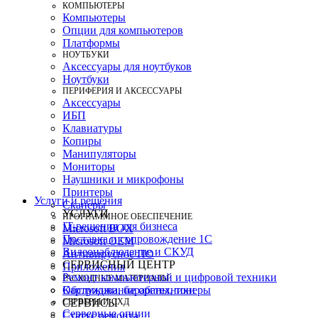
КОМПЬЮТЕРЫ
Компьютеры
Опции для компьютеров
Платформы
НОУТБУКИ
Аксессуары для ноутбуков
Ноутбуки
ПЕРИФЕРИЯ И АКСЕССУАРЫ
Аксессуары
ИБП
Клавиатуры
Копиры
Манипуляторы
Мониторы
Наушники и микрофоны
Принтеры
Услуги и решения
Сканеры
УСЛУГИ
ПРОГРАММНОЕ ОБЕСПЕЧЕНИЕ
IT-решения для бизнеса
Microsoft BOX
Поставка и сопровождение 1C
Microsoft OEM
Видеонаблюдение и СКУД
Антивирусное ПО
СЕРВИСНЫЙ ЦЕНТР
Приложения
Ремонт компьютерной и цифровой техники
РАСХОДНЫЕ МАТЕРИАЛЫ
Картриджи, барабаны, тонеры
Обслуживание оргтехники
СЕРВЕРЫ И СХД
СЕРВИСЫ
Серверные опции
Статус ремонта