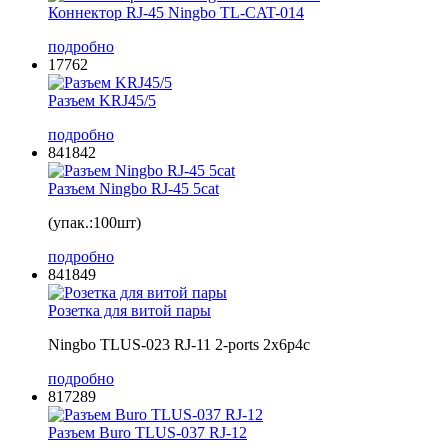
Коннектор RJ-45 Ningbo TL-CAT-014
подробно
17762
Разъем KRJ45/5
подробно
841842
Разъем Ningbo RJ-45 5cat
(упак.:100шт)
подробно
841849
Розетка для витой пары
Ningbo TLUS-023 RJ-11 2-ports 2х6р4с
подробно
817289
Разъем Buro TLUS-037 RJ-12