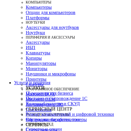
КОМПЬЮТЕРЫ
Компьютеры
Опции для компьютеров
Платформы
НОУТБУКИ
Аксессуары для ноутбуков
Ноутбуки
ПЕРИФЕРИЯ И АКСЕССУАРЫ
Аксессуары
ИБП
Клавиатуры
Копиры
Манипуляторы
Мониторы
Наушники и микрофоны
Принтеры
Услуги и решения
Сканеры
УСЛУГИ
ПРОГРАММНОЕ ОБЕСПЕЧЕНИЕ
IT-решения для бизнеса
Microsoft BOX
Поставка и сопровождение 1C
Microsoft OEM
Видеонаблюдение и СКУД
Антивирусное ПО
СЕРВИСНЫЙ ЦЕНТР
Приложения
Ремонт компьютерной и цифровой техники
РАСХОДНЫЕ МАТЕРИАЛЫ
Картриджи, барабаны, тонеры
Обслуживание оргтехники
СЕРВЕРЫ И СХД
СЕРВИСЫ
Серверные опции
Статус ремонта