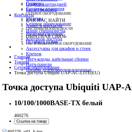
Серверы
Подбор картриджей
Системы хранения
Расчет ремонта
СЕТЕВОЕ ОБОРУДОВАНИЕ
Контакты
Модемы
КАК НАС НАЙТИ
Сетевое оборудование
Адрес и контакты
СИСТЕМЫ БЕЗОПАСНОСТИ
Наши специалисты
Видеонаблюдение
ОБРАТНАЯ СВЯЗЬ
Контроль доступа
Оставить отзыв
СКС И ИНЖЕНЕРНОЕ ОБОРУДОВАНИЕ
Аксессуары для шкафов и стоек
Крепеж
Главная
Патч-корды, кабельные сборки
Товары
Патч-панели
Сетевое оборудование
Шкафы телекоммуникационные
Точка доступа Ubiquiti UAP-AC-LITE(EU)
Точка доступа Ubiquiti UAP-
10/100/1000BASE-TX белый
460276
Ссылка на товар