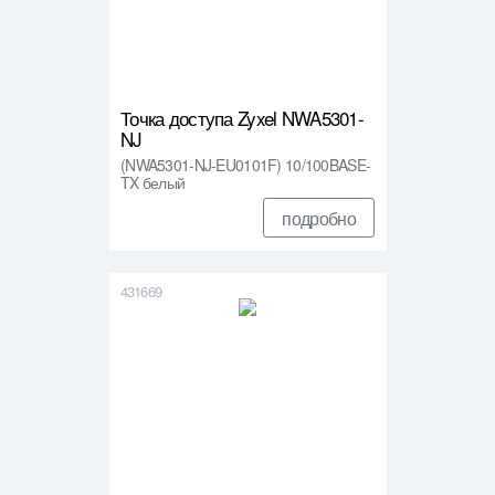
Точка доступа Zyxel NWA5301-
NJ
(NWA5301-NJ-EU0101F) 10/100BASE-
TX белый
подробно
431669